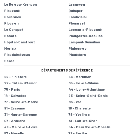
Le Relecq-Kerhuon
Lesneven
Plouzané
Quimper
Gouesnou
Landivisiau
Plouvien
Plouarzel
Le Conquet
Locmaria-Plouzané
Bohars
Plougastel-Daoulas
Hôpital-Camfrout
Lampaul-Guimiliau
Morlaix
Plabennec
Ploudalmézeau
Plouédern
Scaër
DÉPARTEMENTS DE RÉFÉRENCE
29 - Finistère
56 - Morbihan
22 - Côtes-d'Armor
35 - Ille-et-Vilaine
75 - Paris
44 - Loire-Atlantique
14 - Calvados
93 - Seine-Saint-Denis
77 - Seine-et-Marne
83 - Var
91 - Essonne
16 - Charente
31 - Haute-Garonne
78 - Yvelines
07 - Ardèche
41 - Loir-et-Cher
49 - Maine-et-Loire
54 - Meurthe-et-Moselle
57 - Moselle
72 - Sarthe