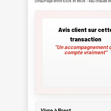
(chauffage entre 630€ et 860€ - eau chaude ent
Avis client sur cett
transaction
"Un accompagnement q
compte vraiment"
Vivre à Brest