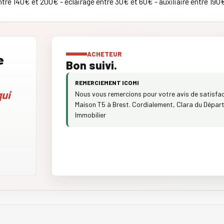
re 140€ et 200€ - éclairage entre 30€ et 60€ - auxiliaire entre 190
ACHETEUR
e
Bon suivi.
REMERCIEMENT ICOMI
ui
Nous vous remercions pour votre avis de satisfact
Maison T5 à Brest. Cordialement, Clara du Départ
Immobilier