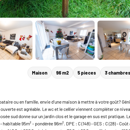
Maison
96 m2
5 pieces
3 chambre
ire ou en famille, envie d'une maison à mettre à votre goût? Génia
 ouverte est agréable. Le wc et le cellier viennent compléter ce niv
xposée sud donne sur un jardin clos et le garage en sus est pratique.
 - habitable 95m² - pondérée 96m². DPE : C (148) - GES : C (28) - Coû