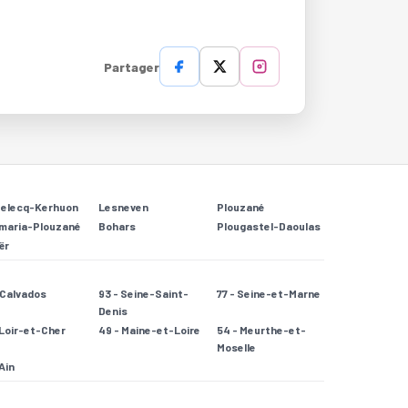
Partager
Relecq-Kerhuon
Lesneven
Plouzané
maria-Plouzané
Bohars
Plougastel-Daoulas
ër
- Calvados
93 - Seine-Saint-
77 - Seine-et-Marne
Denis
 Loir-et-Cher
49 - Maine-et-Loire
54 - Meurthe-et-
Moselle
 Ain