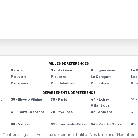
VILLES DE RÉFÉRENCES
Guilers
Saint-Renan
Plouguerneau
Le 
Plouvien
Plouarzel
Le Conquet
Loc
Plabennec
Ploudalmézeau
Plouédern
Sca
DÉPARTEMENTS DE RÉFÉRENCE
mor
35 - Ille-et-Vilaine
75 - Paris
44 - Loire-
14 
Atlantique
31 - Haute-Garonne
78 - Yvelines
07 - Ardèche
41 -
86 - Vienne
92 - Hauts-de-Seine
94 - Val-de-Marne
01 -
Mentions legales
|
Politique de confidentialite
|
Nos baremes
|
Mediation