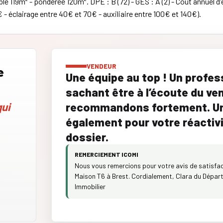
ble 119m² - pondérée 120m². DPE : B (72) - GES : A (2) - Coût annuel 
 éclairage entre 40€ et 70€ - auxiliaire entre 100€ et 140€).
VENDEUR
e
Une équipe au top ! Un profes
sachant être à l’écoute du v
ui
recommandons fortement. Un
également pour votre réactivit
dossier.
REMERCIEMENT ICOMI
Nous vous remercions pour votre avis de satisfact
Maison T6 à Brest. Cordialement, Clara du Départ
Immobilier