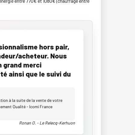
d'énergie entre 770€ et 1080€ (chauffage entre
sionnalisme hors pair,
endeur/acheteur. Nous
 grand merci
é ainsi que le suivi du
ion à la suite de la vente de votre
ement Qualité - Icomi France
Ronan O. - Le Relecq-Kerhuon