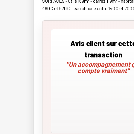
SURFACES - utile 169m² - carrez 119m² - habita
490€ et 670€ - eau chaude entre 140€ et 200€ -
Avis client sur cett
transaction
"Un accompagnement q
compte vraiment"