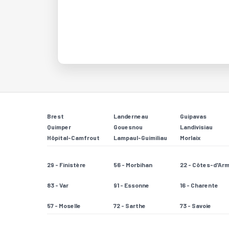
Brest
Landerneau
Guipavas
Quimper
Gouesnou
Landivisiau
Hôpital-Camfrout
Lampaul-Guimiliau
Morlaix
29 - Finistère
56 - Morbihan
22 - Côtes-d'Ar
83 - Var
91 - Essonne
16 - Charente
57 - Moselle
72 - Sarthe
73 - Savoie