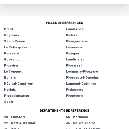
VILLES DE RÉFÉRENCES
Brest
Landerneau
Guipavas
Guilers
Saint-Renan
Plouguerneau
Le Relecq-Kerhuon
Lesneven
Plouzané
Quimper
Gouesnou
Landivisiau
Plouvien
Plouarzel
Le Conquet
Locmaria-Plouzané
Bohars
Plougastel-Daoulas
Hôpital-Camfrout
Lampaul-Guimiliau
Morlaix
Plabennec
Ploudalmézeau
Plouédern
Scaër
DÉPARTEMENTS DE RÉFÉRENCE
29 - Finistère
56 - Morbihan
22 - Côtes-d'Armor
35 - Ille-et-Vilaine
75 - Paris
44 - Loire-Atlantique