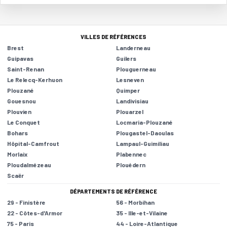
VILLES DE RÉFÉRENCES
Brest
Landerneau
Guipavas
Guilers
Saint-Renan
Plouguerneau
Le Relecq-Kerhuon
Lesneven
Plouzané
Quimper
Gouesnou
Landivisiau
Plouvien
Plouarzel
Le Conquet
Locmaria-Plouzané
Bohars
Plougastel-Daoulas
Hôpital-Camfrout
Lampaul-Guimiliau
Morlaix
Plabennec
Ploudalmézeau
Plouédern
Scaër
DÉPARTEMENTS DE RÉFÉRENCE
29 - Finistère
56 - Morbihan
22 - Côtes-d'Armor
35 - Ille-et-Vilaine
75 - Paris
44 - Loire-Atlantique