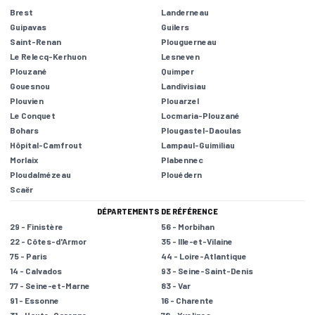
Brest
Landerneau
Guipavas
Guilers
Saint-Renan
Plouguerneau
Le Relecq-Kerhuon
Lesneven
Plouzané
Quimper
Gouesnou
Landivisiau
Plouvien
Plouarzel
Le Conquet
Locmaria-Plouzané
Bohars
Plougastel-Daoulas
Hôpital-Camfrout
Lampaul-Guimiliau
Morlaix
Plabennec
Ploudalmézeau
Plouédern
Scaër
DÉPARTEMENTS DE RÉFÉRENCE
29 - Finistère
56 - Morbihan
22 - Côtes-d'Armor
35 - Ille-et-Vilaine
75 - Paris
44 - Loire-Atlantique
14 - Calvados
93 - Seine-Saint-Denis
77 - Seine-et-Marne
83 - Var
91 - Essonne
16 - Charente
31 - Haute-Garonne
78 - Yvelines