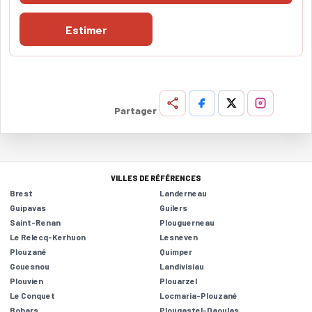
Estimer
Partager
VILLES DE RÉFÉRENCES
Brest
Landerneau
Guipavas
Guilers
Saint-Renan
Plouguerneau
Le Relecq-Kerhuon
Lesneven
Plouzané
Quimper
Gouesnou
Landivisiau
Plouvien
Plouarzel
Le Conquet
Locmaria-Plouzané
Bohars
Plougastel-Daoulas