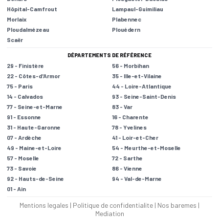
Hôpital-Camfrout
Lampaul-Guimiliau
Morlaix
Plabennec
Ploudalmézeau
Plouédern
Scaër
DÉPARTEMENTS DE RÉFÉRENCE
29 - Finistère
56 - Morbihan
22 - Côtes-d'Armor
35 - Ille-et-Vilaine
75 - Paris
44 - Loire-Atlantique
14 - Calvados
93 - Seine-Saint-Denis
77 - Seine-et-Marne
83 - Var
91 - Essonne
16 - Charente
31 - Haute-Garonne
78 - Yvelines
07 - Ardèche
41 - Loir-et-Cher
49 - Maine-et-Loire
54 - Meurthe-et-Moselle
57 - Moselle
72 - Sarthe
73 - Savoie
86 - Vienne
92 - Hauts-de-Seine
94 - Val-de-Marne
01 - Ain
Mentions legales
|
Politique de confidentialite
|
Nos baremes
|
Mediation