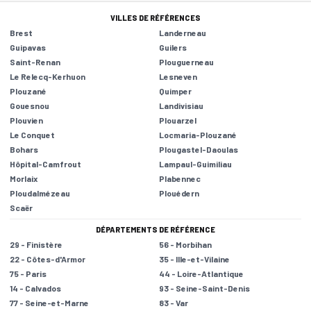
VILLES DE RÉFÉRENCES
Brest
Landerneau
Guipavas
Guilers
Saint-Renan
Plouguerneau
Le Relecq-Kerhuon
Lesneven
Plouzané
Quimper
Gouesnou
Landivisiau
Plouvien
Plouarzel
Le Conquet
Locmaria-Plouzané
Bohars
Plougastel-Daoulas
Hôpital-Camfrout
Lampaul-Guimiliau
Morlaix
Plabennec
Ploudalmézeau
Plouédern
Scaër
DÉPARTEMENTS DE RÉFÉRENCE
29 - Finistère
56 - Morbihan
22 - Côtes-d'Armor
35 - Ille-et-Vilaine
75 - Paris
44 - Loire-Atlantique
14 - Calvados
93 - Seine-Saint-Denis
77 - Seine-et-Marne
83 - Var