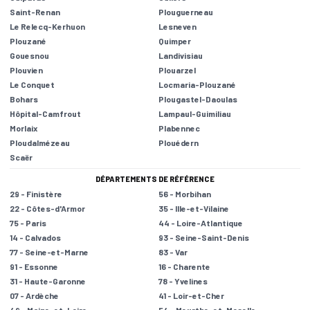
Saint-Renan
Plouguerneau
Le Relecq-Kerhuon
Lesneven
Plouzané
Quimper
Gouesnou
Landivisiau
Plouvien
Plouarzel
Le Conquet
Locmaria-Plouzané
Bohars
Plougastel-Daoulas
Hôpital-Camfrout
Lampaul-Guimiliau
Morlaix
Plabennec
Ploudalmézeau
Plouédern
Scaër
DÉPARTEMENTS DE RÉFÉRENCE
29 - Finistère
56 - Morbihan
22 - Côtes-d'Armor
35 - Ille-et-Vilaine
75 - Paris
44 - Loire-Atlantique
14 - Calvados
93 - Seine-Saint-Denis
77 - Seine-et-Marne
83 - Var
91 - Essonne
16 - Charente
31 - Haute-Garonne
78 - Yvelines
07 - Ardèche
41 - Loir-et-Cher