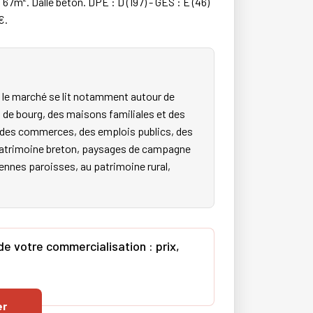
67m². Dalle béton. DPE : D (197) - GES : E (46)
€.
 le marché se lit notamment autour de
 de bourg, des maisons familiales et des
s, des commerces, des emplois publics, des
e patrimoine breton, paysages de campagne
ciennes paroisses, au patrimoine rural,
 votre commercialisation : prix,
er