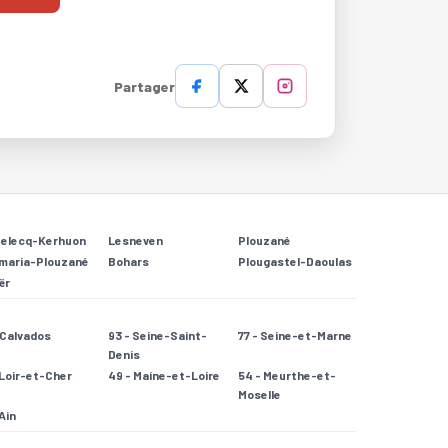
Partager
Relecq-Kerhuon
Lesneven
Plouzané
maria-Plouzané
Bohars
Plougastel-Daoulas
ër
- Calvados
93 - Seine-Saint-
77 - Seine-et-Marne
Denis
 Loir-et-Cher
49 - Maine-et-Loire
54 - Meurthe-et-
Moselle
 Ain