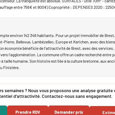
enseur. La tranquillité est absolue. SURFACES - utile 70m² - carrez 
chauffage entre 756€ et 900€) Copropriété : DEPENSES 2020 : 2250
mpte environ 142 346 habitants. Pour un projet immobilier de Brest,
nt-Pierre, Bellevue, Lambézellec, Europe et Kerichen, avec des biens
on économie bénéficie de l'attractivité de Brest, avec des service
les vers l'agglomération. La commune offre un cadre recherché entr
e à taille humaine. Son histoire est liée à la culture bretonne, aux an
du Finistère.
s semaines ? Nous vous proposons une analyse gratuite de
potentiel d'attractivité. Contactez-nous sans engagement.
Prendre RDV
Demander prix
Estim