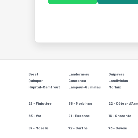
Brest
Landerneau
Guipavas
Quimper
Gouesnou
Landivisiau
Hôpital-Camfrout
Lampaul-Guimiliau
Morlaix
29 - Finistère
56 - Morbihan
22 - Côtes-d'Ar
83 - Var
91 - Essonne
16 - Charente
57 - Moselle
72 - Sarthe
73 - Savoie