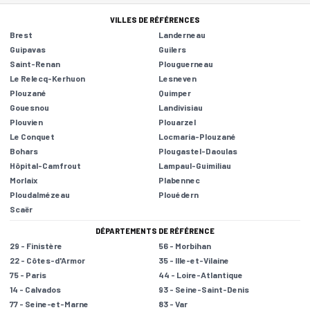
VILLES DE RÉFÉRENCES
Brest
Landerneau
Guipavas
Guilers
Saint-Renan
Plouguerneau
Le Relecq-Kerhuon
Lesneven
Plouzané
Quimper
Gouesnou
Landivisiau
Plouvien
Plouarzel
Le Conquet
Locmaria-Plouzané
Bohars
Plougastel-Daoulas
Hôpital-Camfrout
Lampaul-Guimiliau
Morlaix
Plabennec
Ploudalmézeau
Plouédern
Scaër
DÉPARTEMENTS DE RÉFÉRENCE
29 - Finistère
56 - Morbihan
22 - Côtes-d'Armor
35 - Ille-et-Vilaine
75 - Paris
44 - Loire-Atlantique
14 - Calvados
93 - Seine-Saint-Denis
77 - Seine-et-Marne
83 - Var