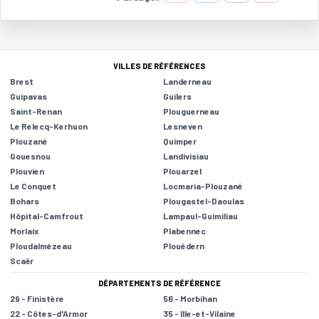
VILLES DE RÉFÉRENCES
Brest
Landerneau
Guipavas
Guilers
Saint-Renan
Plouguerneau
Le Relecq-Kerhuon
Lesneven
Plouzané
Quimper
Gouesnou
Landivisiau
Plouvien
Plouarzel
Le Conquet
Locmaria-Plouzané
Bohars
Plougastel-Daoulas
Hôpital-Camfrout
Lampaul-Guimiliau
Morlaix
Plabennec
Ploudalmézeau
Plouédern
Scaër
DÉPARTEMENTS DE RÉFÉRENCE
29 - Finistère
56 - Morbihan
22 - Côtes-d'Armor
35 - Ille-et-Vilaine