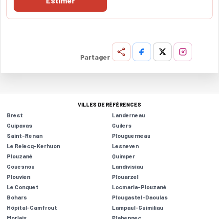
Estimer
Partager
VILLES DE RÉFÉRENCES
Brest
Landerneau
Guipavas
Guilers
Saint-Renan
Plouguerneau
Le Relecq-Kerhuon
Lesneven
Plouzané
Quimper
Gouesnou
Landivisiau
Plouvien
Plouarzel
Le Conquet
Locmaria-Plouzané
Bohars
Plougastel-Daoulas
Hôpital-Camfrout
Lampaul-Guimiliau
Morlaix
Plabennec