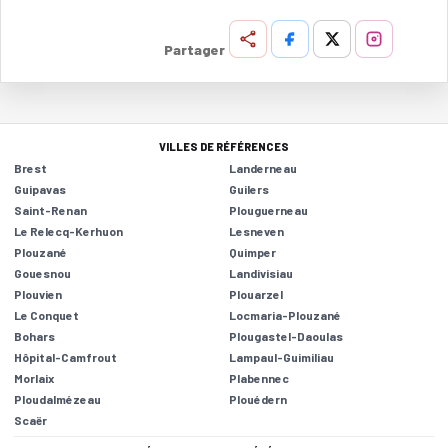
Partager
VILLES DE RÉFÉRENCES
Brest
Landerneau
Guipavas
Guilers
Saint-Renan
Plouguerneau
Le Relecq-Kerhuon
Lesneven
Plouzané
Quimper
Gouesnou
Landivisiau
Plouvien
Plouarzel
Le Conquet
Locmaria-Plouzané
Bohars
Plougastel-Daoulas
Hôpital-Camfrout
Lampaul-Guimiliau
Morlaix
Plabennec
Ploudalmézeau
Plouédern
Scaër