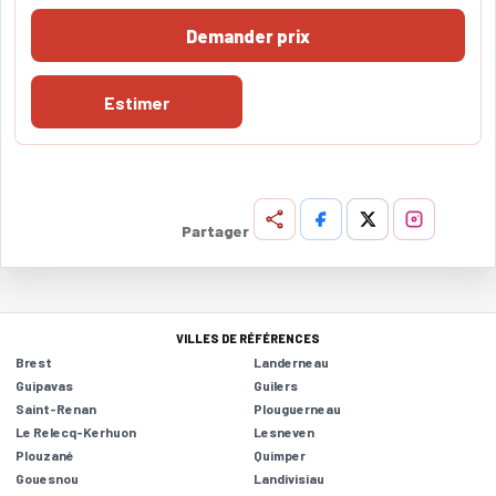
Demander prix
Estimer
Partager
VILLES DE RÉFÉRENCES
Brest
Landerneau
Guipavas
Guilers
Saint-Renan
Plouguerneau
Le Relecq-Kerhuon
Lesneven
Plouzané
Quimper
Gouesnou
Landivisiau