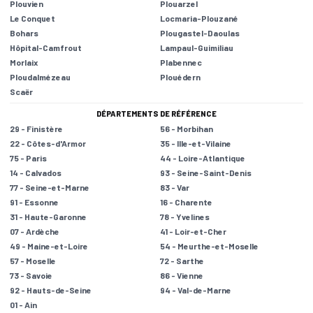
Plouvien
Plouarzel
Le Conquet
Locmaria-Plouzané
Bohars
Plougastel-Daoulas
Hôpital-Camfrout
Lampaul-Guimiliau
Morlaix
Plabennec
Ploudalmézeau
Plouédern
Scaër
DÉPARTEMENTS DE RÉFÉRENCE
29 - Finistère
56 - Morbihan
22 - Côtes-d'Armor
35 - Ille-et-Vilaine
75 - Paris
44 - Loire-Atlantique
14 - Calvados
93 - Seine-Saint-Denis
77 - Seine-et-Marne
83 - Var
91 - Essonne
16 - Charente
31 - Haute-Garonne
78 - Yvelines
07 - Ardèche
41 - Loir-et-Cher
49 - Maine-et-Loire
54 - Meurthe-et-Moselle
57 - Moselle
72 - Sarthe
73 - Savoie
86 - Vienne
92 - Hauts-de-Seine
94 - Val-de-Marne
01 - Ain