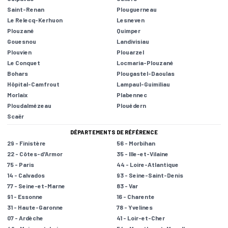
Saint-Renan
Plouguerneau
Le Relecq-Kerhuon
Lesneven
Plouzané
Quimper
Gouesnou
Landivisiau
Plouvien
Plouarzel
Le Conquet
Locmaria-Plouzané
Bohars
Plougastel-Daoulas
Hôpital-Camfrout
Lampaul-Guimiliau
Morlaix
Plabennec
Ploudalmézeau
Plouédern
Scaër
DÉPARTEMENTS DE RÉFÉRENCE
29 - Finistère
56 - Morbihan
22 - Côtes-d'Armor
35 - Ille-et-Vilaine
75 - Paris
44 - Loire-Atlantique
14 - Calvados
93 - Seine-Saint-Denis
77 - Seine-et-Marne
83 - Var
91 - Essonne
16 - Charente
31 - Haute-Garonne
78 - Yvelines
07 - Ardèche
41 - Loir-et-Cher