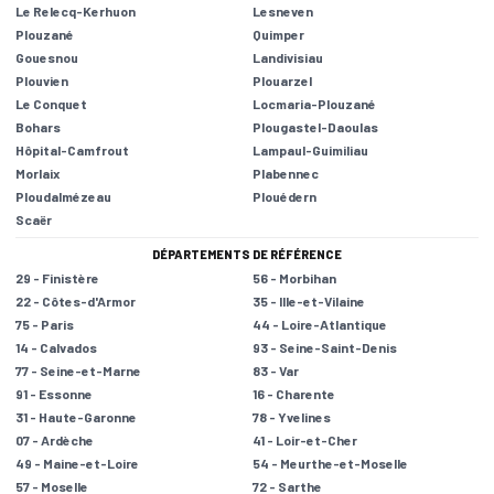
Le Relecq-Kerhuon
Lesneven
Plouzané
Quimper
Gouesnou
Landivisiau
Plouvien
Plouarzel
Le Conquet
Locmaria-Plouzané
Bohars
Plougastel-Daoulas
Hôpital-Camfrout
Lampaul-Guimiliau
Morlaix
Plabennec
Ploudalmézeau
Plouédern
Scaër
DÉPARTEMENTS DE RÉFÉRENCE
29 - Finistère
56 - Morbihan
22 - Côtes-d'Armor
35 - Ille-et-Vilaine
75 - Paris
44 - Loire-Atlantique
14 - Calvados
93 - Seine-Saint-Denis
77 - Seine-et-Marne
83 - Var
91 - Essonne
16 - Charente
31 - Haute-Garonne
78 - Yvelines
07 - Ardèche
41 - Loir-et-Cher
49 - Maine-et-Loire
54 - Meurthe-et-Moselle
57 - Moselle
72 - Sarthe