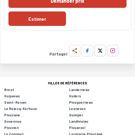
Demander prix
Estimer
Partager
VILLES DE RÉFÉRENCES
Brest
Landerneau
Guipavas
Guilers
Saint-Renan
Plouguerneau
Le Relecq-Kerhuon
Lesneven
Plouzané
Quimper
Gouesnou
Landivisiau
Plouvien
Plouarzel
Le Conquet
Locmaria-Plouzané