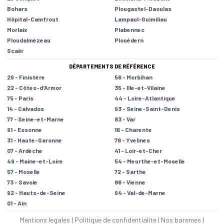
Bohars
Plougastel-Daoulas
Hôpital-Camfrout
Lampaul-Guimiliau
Morlaix
Plabennec
Ploudalmézeau
Plouédern
Scaër
DÉPARTEMENTS DE RÉFÉRENCE
29 - Finistère
56 - Morbihan
22 - Côtes-d'Armor
35 - Ille-et-Vilaine
75 - Paris
44 - Loire-Atlantique
14 - Calvados
93 - Seine-Saint-Denis
77 - Seine-et-Marne
83 - Var
91 - Essonne
16 - Charente
31 - Haute-Garonne
78 - Yvelines
07 - Ardèche
41 - Loir-et-Cher
49 - Maine-et-Loire
54 - Meurthe-et-Moselle
57 - Moselle
72 - Sarthe
73 - Savoie
86 - Vienne
92 - Hauts-de-Seine
94 - Val-de-Marne
01 - Ain
Mentions legales
|
Politique de confidentialite
|
Nos baremes
|