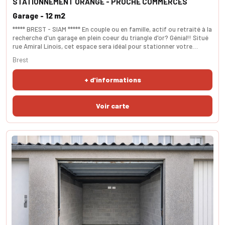
STATIONNEMENT ORANGE - PROCHE COMMERCES
Garage - 12 m2
***** BREST - SIAM ***** En couple ou en famille, actif ou retraité à la
recherche d'un garage en plein coeur du triangle d'or? Génial!! Situé
rue Amiral Linois, cet espace sera idéal pour stationner votre
citadine, votre moto ou pour stocker du matériel et équipement.
Brest
Disponible dès maintenant. SURFACES - utile 11,8m². Les services
(commerces, écoles, administrations, transports) sont à proximité
+ d'informations
immédiate.