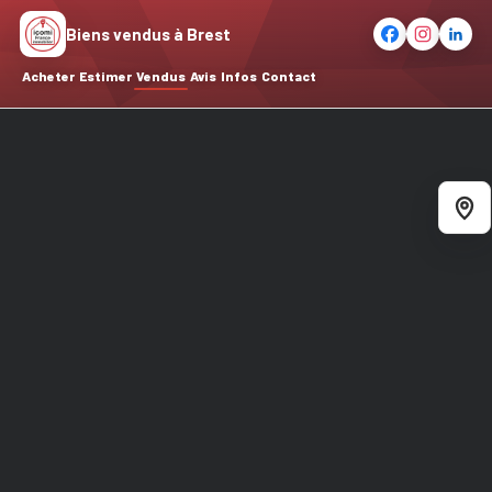
Biens vendus à Brest
Acheter
Estimer
Vendus
Avis
Infos
Contact