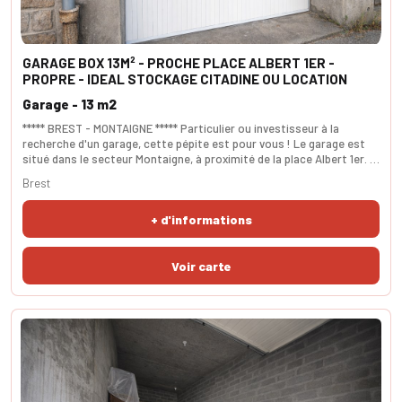
GARAGE BOX 13M² - PROCHE PLACE ALBERT 1ER -
PROPRE - IDEAL STOCKAGE CITADINE OU LOCATION
Garage - 13 m2
***** BREST - MONTAIGNE ***** Particulier ou investisseur à la
recherche d'un garage, cette pépite est pour vous ! Le garage est
situé dans le secteur Montaigne, à proximité de la place Albert 1er. Il
a été entièrement rénové il y a 4 ans. La porte coulissante est
Brest
neuve. Idéal pour accueillir motos, voiture ( style citadine) ou faire
du stockage. Possibilité de le louer 60/65 euros par mois.
+ d'informations
Dimensions: profondeur 5.