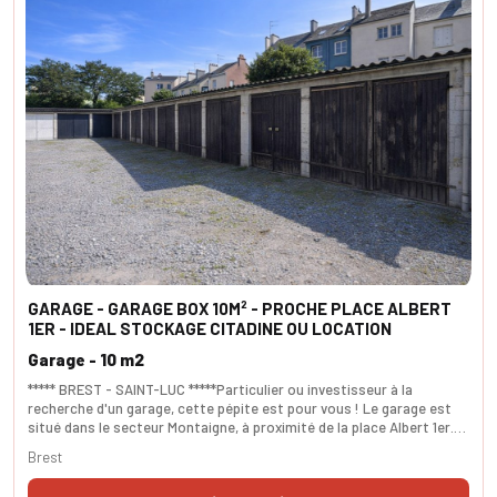
GARAGE - GARAGE BOX 10M² - PROCHE PLACE ALBERT
1ER - IDEAL STOCKAGE CITADINE OU LOCATION
Garage - 10 m2
***** BREST - SAINT-LUC *****Particulier ou investisseur à la
recherche d'un garage, cette pépite est pour vous ! Le garage est
situé dans le secteur Montaigne, à proximité de la place Albert 1er.
Idéal pour accueillir motos, voiture ( style citadine) ou faire du
Brest
stockage. Possibilité de le louer 60/65 euros par mois. SURFACES -
utile 10m².