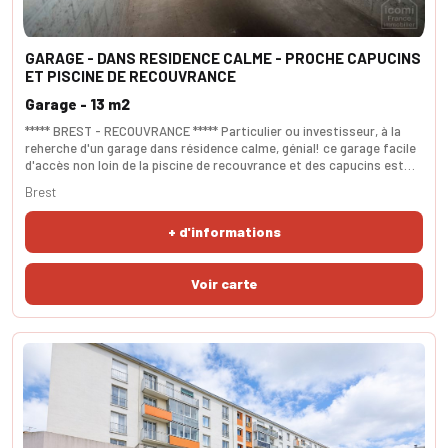
GARAGE - DANS RESIDENCE CALME - PROCHE CAPUCINS
ET PISCINE DE RECOUVRANCE
Garage - 13 m2
***** BREST - RECOUVRANCE ***** Particulier ou investisseur, à la
reherche d'un garage dans résidence calme, génial! ce garage facile
d'accès non loin de la piscine de recouvrance et des capucins est
fait pour vous. La porte en pvc est en bon état, la toiture en zinc,
Brest
idéal pour garer vos voitures et motos ou stocker vos affaires, pas
de charges de copropriété. Les services (commerces, écoles,
+ d'informations
administrations, transp