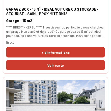
GARAGE BOX - 15 M² - IDEAL VOITURE OU STOCKAGE -
SECURISE - SAIN - PROXIMITE RN12
Garage - 15 m2
***** BREST - KERZU ***** Investisseur ou particulier, vous cherchez
un garage bien placé et déjà loué? Ce garage box de 15 m² est idéal
pour accueillir une voiture ou faire du stockage. Mezzanine possible.
Loyer actuel : 58€/mois. Présence d'électricité. Non soumis à DPE.
Brest
SURFACES - utile 15m². Dimension 5,5m par 2,8m.
+ d'informations