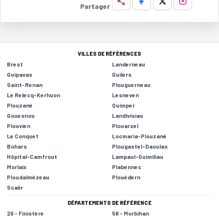
Partager
VILLES DE RÉFÉRENCES
Brest
Landerneau
Guipavas
Guilers
Saint-Renan
Plouguerneau
Le Relecq-Kerhuon
Lesneven
Plouzané
Quimper
Gouesnou
Landivisiau
Plouvien
Plouarzel
Le Conquet
Locmaria-Plouzané
Bohars
Plougastel-Daoulas
Hôpital-Camfrout
Lampaul-Guimiliau
Morlaix
Plabennec
Ploudalmézeau
Plouédern
Scaër
DÉPARTEMENTS DE RÉFÉRENCE
29 - Finistère
56 - Morbihan