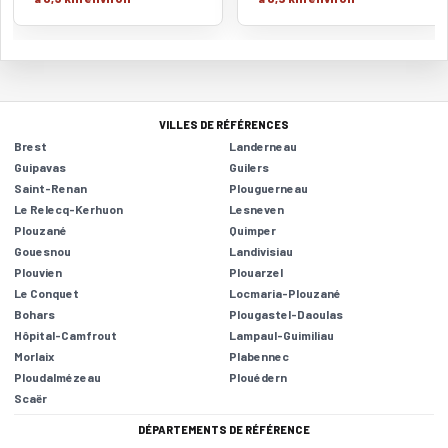
VILLES DE RÉFÉRENCES
Brest
Landerneau
Guipavas
Guilers
Saint-Renan
Plouguerneau
Le Relecq-Kerhuon
Lesneven
Plouzané
Quimper
Gouesnou
Landivisiau
Plouvien
Plouarzel
Le Conquet
Locmaria-Plouzané
Bohars
Plougastel-Daoulas
Hôpital-Camfrout
Lampaul-Guimiliau
Morlaix
Plabennec
Ploudalmézeau
Plouédern
Scaër
DÉPARTEMENTS DE RÉFÉRENCE