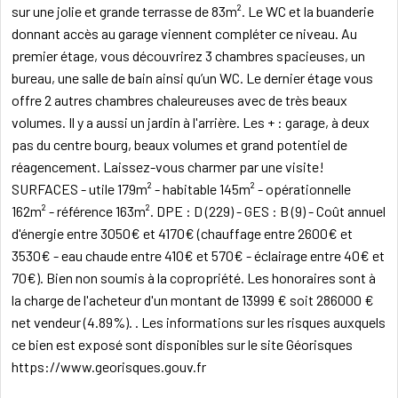
sur une jolie et grande terrasse de 83m². Le WC et la buanderie
donnant accès au garage viennent compléter ce niveau. Au
premier étage, vous découvrirez 3 chambres spacieuses, un
bureau, une salle de bain ainsi qu’un WC. Le dernier étage vous
offre 2 autres chambres chaleureuses avec de très beaux
volumes. Il y a aussi un jardin à l'arrière. Les + : garage, à deux
pas du centre bourg, beaux volumes et grand potentiel de
réagencement. Laissez-vous charmer par une visite!
SURFACES - utile 179m² - habitable 145m² - opérationnelle
162m² - référence 163m². DPE : D (229) - GES : B (9) - Coût annuel
d'énergie entre 3050€ et 4170€ (chauffage entre 2600€ et
3530€ - eau chaude entre 410€ et 570€ - éclairage entre 40€ et
70€). Bien non soumis à la copropriété. Les honoraires sont à
la charge de l'acheteur d'un montant de 13999 € soit 286000 €
net vendeur (4.89%). . Les informations sur les risques auxquels
ce bien est exposé sont disponibles sur le site Géorisques
https://www.georisques.gouv.fr