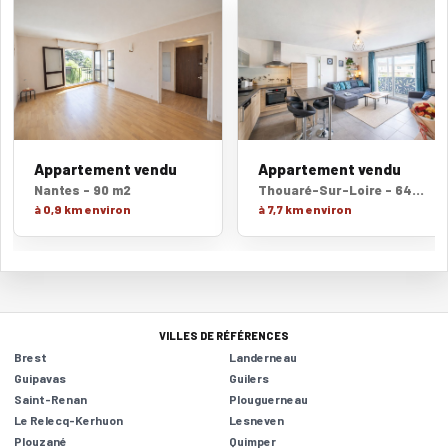
Appartement vendu
Appartement vendu
Nantes - 90 m2
Thouaré-Sur-Loire - 64 m2
à 0,9 km environ
à 7,7 km environ
VILLES DE RÉFÉRENCES
Brest
Landerneau
Guipavas
Guilers
Saint-Renan
Plouguerneau
Le Relecq-Kerhuon
Lesneven
Plouzané
Quimper