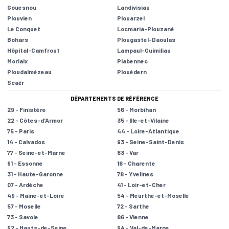
Gouesnou
Landivisiau
Plouvien
Plouarzel
Le Conquet
Locmaria-Plouzané
Bohars
Plougastel-Daoulas
Hôpital-Camfrout
Lampaul-Guimiliau
Morlaix
Plabennec
Ploudalmézeau
Plouédern
Scaër
DÉPARTEMENTS DE RÉFÉRENCE
29 - Finistère
56 - Morbihan
22 - Côtes-d'Armor
35 - Ille-et-Vilaine
75 - Paris
44 - Loire-Atlantique
14 - Calvados
93 - Seine-Saint-Denis
77 - Seine-et-Marne
83 - Var
91 - Essonne
16 - Charente
31 - Haute-Garonne
78 - Yvelines
07 - Ardèche
41 - Loir-et-Cher
49 - Maine-et-Loire
54 - Meurthe-et-Moselle
57 - Moselle
72 - Sarthe
73 - Savoie
86 - Vienne
92 - Hauts-de-Seine
94 - Val-de-Marne