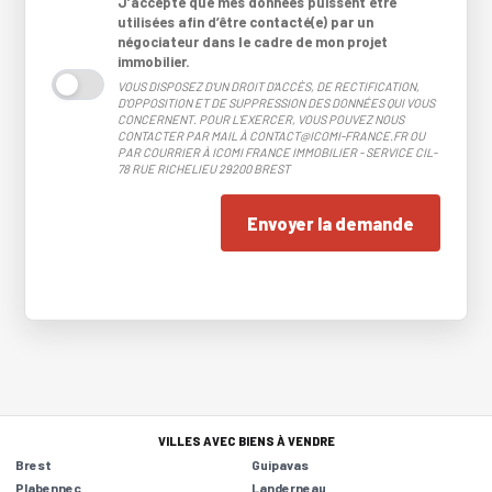
J’accepte que mes données puissent être
utilisées afin d’être contacté(e) par un
négociateur dans le cadre de mon projet
immobilier.
VOUS DISPOSEZ D'UN DROIT D'ACCÈS, DE RECTIFICATION,
D'OPPOSITION ET DE SUPPRESSION DES DONNÉES QUI VOUS
CONCERNENT. POUR L'EXERCER, VOUS POUVEZ NOUS
CONTACTER PAR MAIL À CONTACT@ICOMI-FRANCE.FR OU
PAR COURRIER À ICOMI FRANCE IMMOBILIER - SERVICE CIL-
78 RUE RICHELIEU 29200 BREST
Envoyer la demande
VILLES AVEC BIENS À VENDRE
Brest
Guipavas
Plabennec
Landerneau