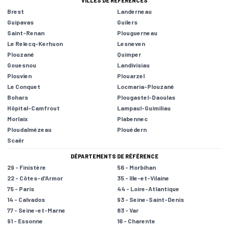
VILLES DE RÉFÉRENCES
Brest
Landerneau
Guipavas
Guilers
Saint-Renan
Plouguerneau
Le Relecq-Kerhuon
Lesneven
Plouzané
Quimper
Gouesnou
Landivisiau
Plouvien
Plouarzel
Le Conquet
Locmaria-Plouzané
Bohars
Plougastel-Daoulas
Hôpital-Camfrout
Lampaul-Guimiliau
Morlaix
Plabennec
Ploudalmézeau
Plouédern
Scaër
DÉPARTEMENTS DE RÉFÉRENCE
29 - Finistère
56 - Morbihan
22 - Côtes-d'Armor
35 - Ille-et-Vilaine
75 - Paris
44 - Loire-Atlantique
14 - Calvados
93 - Seine-Saint-Denis
77 - Seine-et-Marne
83 - Var
91 - Essonne
16 - Charente