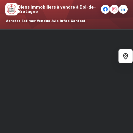
Biens immobiliers à vendre à Dol-de-
Bretagne
Acheter
Estimer
Vendus
Avis
Infos
Contact