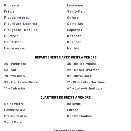
Plouzané
Lesneven
Fréjus
Saint-Malo
Ploudalmézeau
Guilers
Plounévez-Lochrist
Saint-Nic
Plougastel-Daoulas
Loperhet
Quimper
Roscoff
Saint-Pabu
Rosnoën
Landévennec
Nantes
DÉPARTEMENTS AVEC BIENS À VENDRE
29 - Finistère
35 - Ille-et-Vilaine
83 - Var
22 - Côtes-d'Armor
78 - Yvelines
97 - Outre-mer
92 - Hauts-de-Seine
17 - Charente-Maritime
14 - Calvados
44 - Loire-Atlantique
QUARTIERS DE BREST À VENDRE
Saint Pierre
Bellevue
Lambézellec
Europe
Brest-Centre
Quatre Moulins
Saint Marc