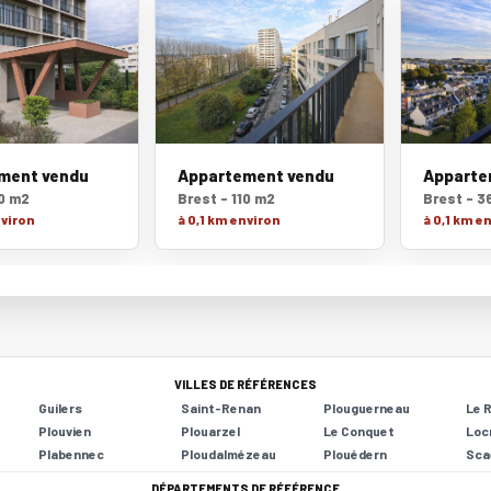
ment vendu
Appartement vendu
Apparte
10 m2
Brest - 110 m2
Brest - 3
nviron
à 0,1 km environ
à 0,1 km e
VILLES DE RÉFÉRENCES
Guilers
Saint-Renan
Plouguerneau
Le 
Plouvien
Plouarzel
Le Conquet
Loc
Plabennec
Ploudalmézeau
Plouédern
Sca
DÉPARTEMENTS DE RÉFÉRENCE