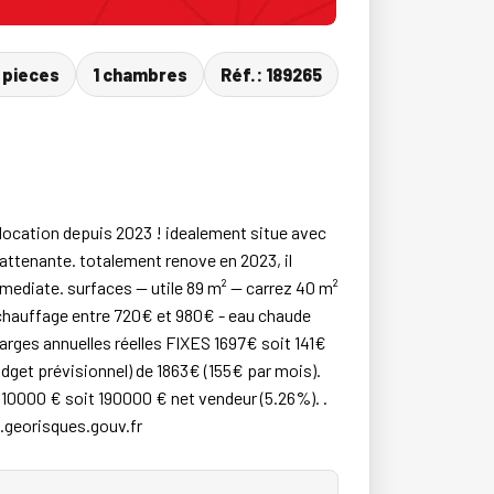
 pieces
1 chambres
Réf.: 189265
n location depuis 2023 ! idealement situe avec
 attenante. totalement renove en 2023, il
mediate. surfaces — utile 89 m² — carrez 40 m²
 (chauffage entre 720€ et 980€ - eau chaude
arges annuelles réelles FIXES 1697€ soit 141€
dget prévisionnel) de 1863€ (155€ par mois).
e 10000 € soit 190000 € net vendeur (5.26%). .
w.georisques.gouv.fr