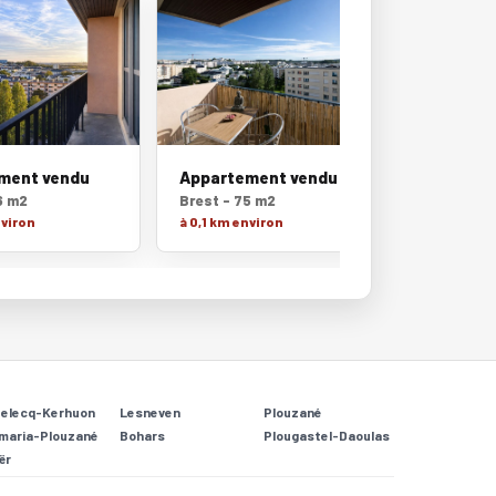
ment vendu
Appartement vendu
6 m2
Brest - 75 m2
nviron
à 0,1 km environ
Relecq-Kerhuon
Lesneven
Plouzané
maria-Plouzané
Bohars
Plougastel-Daoulas
ër