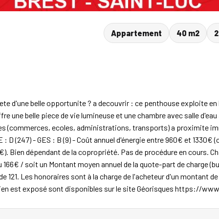
Appartement
40 m2
2
uete d'une belle opportunite ? a decouvrir : ce penthouse exploite e
ffre une belle piece de vie lumineuse et une chambre avec salle d'eau
ices (commerces, ecoles, administrations, transports) a proximite im
 : D (247) - GES : B (9) - Coût annuel d'énergie entre 960€ et 1330€
€). Bien dépendant de la copropriété. Pas de procédure en cours. Ch
166€ / soit un Montant moyen annuel de la quote-part de charge (bu
 de 121. Les honoraires sont à la charge de l'acheteur d'un montant d
bien est exposé sont disponibles sur le site Géorisques https://ww