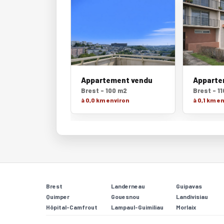
Appartement vendu
Apparte
Brest - 100 m2
Brest - 1
à 0,0 km environ
à 0,1 km e
Brest
Landerneau
Guipavas
Quimper
Gouesnou
Landivisiau
Hôpital-Camfrout
Lampaul-Guimiliau
Morlaix