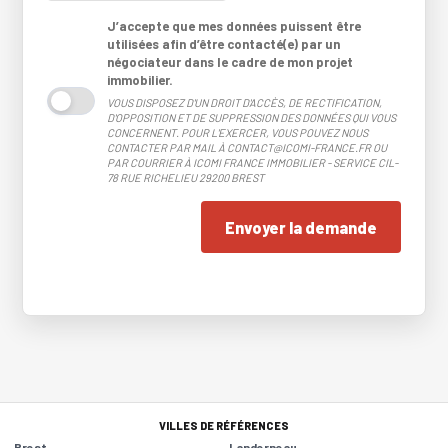
J’accepte que mes données puissent être
utilisées afin d’être contacté(e) par un
négociateur dans le cadre de mon projet
immobilier.
VOUS DISPOSEZ D'UN DROIT D'ACCÈS, DE RECTIFICATION,
D'OPPOSITION ET DE SUPPRESSION DES DONNÉES QUI VOUS
CONCERNENT. POUR L'EXERCER, VOUS POUVEZ NOUS
CONTACTER PAR MAIL À CONTACT@ICOMI-FRANCE.FR OU
PAR COURRIER À ICOMI FRANCE IMMOBILIER - SERVICE CIL-
78 RUE RICHELIEU 29200 BREST
Envoyer la demande
VILLES DE RÉFÉRENCES
Brest
Landerneau