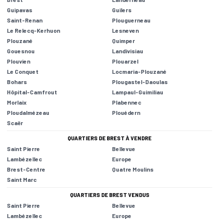
Guipavas
Guilers
Saint-Renan
Plouguerneau
Le Relecq-Kerhuon
Lesneven
Plouzané
Quimper
Gouesnou
Landivisiau
Plouvien
Plouarzel
Le Conquet
Locmaria-Plouzané
Bohars
Plougastel-Daoulas
Hôpital-Camfrout
Lampaul-Guimiliau
Morlaix
Plabennec
Ploudalmézeau
Plouédern
Scaër
QUARTIERS DE BREST À VENDRE
Saint Pierre
Bellevue
Lambézellec
Europe
Brest-Centre
Quatre Moulins
Saint Marc
QUARTIERS DE BREST VENDUS
Saint Pierre
Bellevue
Lambézellec
Europe