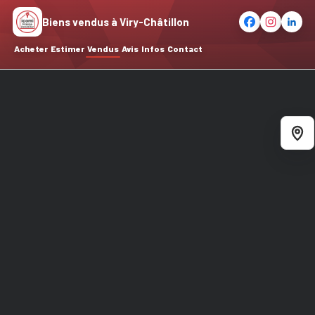
Biens vendus à Viry-Châtillon
Acheter
Estimer
Vendus
Avis
Infos
Contact