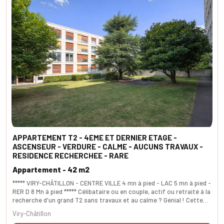
APPARTEMENT T2 - 4EME ET DERNIER ETAGE -
ASCENSEUR - VERDURE - CALME - AUCUNS TRAVAUX -
RESIDENCE RECHERCHEE - RARE
Appartement - 42 m2
***** VIRY-CHÂTILLON - CENTRE VILLE 4 mn à pied - LAC 5 mn à pied -
RER D 8 Mn à pied ***** Célibataire ou en couple, actif ou retraité à la
recherche d'un grand T2 sans travaux et au calme ? Génial ! Cette
pépite est située au 4eme et dernier étage avec ascenseur. La pièce
Viry-Châtillon
de vie généreuse comprend une cuisine US très fonctionnelle, un