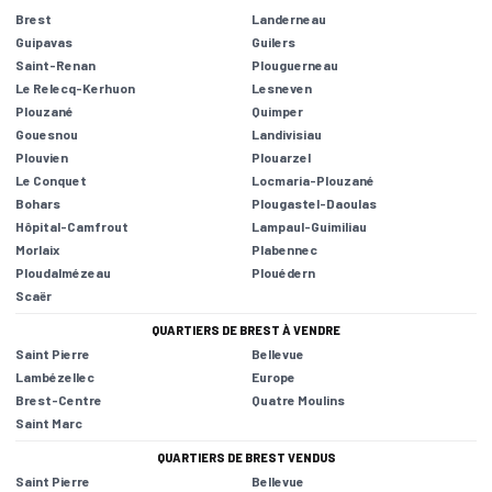
Brest
Landerneau
Guipavas
Guilers
Saint-Renan
Plouguerneau
Le Relecq-Kerhuon
Lesneven
Plouzané
Quimper
Gouesnou
Landivisiau
Plouvien
Plouarzel
Le Conquet
Locmaria-Plouzané
Bohars
Plougastel-Daoulas
Hôpital-Camfrout
Lampaul-Guimiliau
Morlaix
Plabennec
Ploudalmézeau
Plouédern
Scaër
QUARTIERS DE BREST À VENDRE
Saint Pierre
Bellevue
Lambézellec
Europe
Brest-Centre
Quatre Moulins
Saint Marc
QUARTIERS DE BREST VENDUS
Saint Pierre
Bellevue