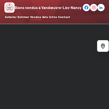
Biens vendus à Vandœuvre-Lès-Nancy
Acheter
Estimer
Vendus
Avis
Infos
Contact