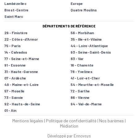
Lambézellec
Europe
Brest-Centre
Quatre Moulins
Saint Marc
DÉPARTEMENTS DE RÉFÉRENCE
29 - Finistère
56 - Morbihan
22 - Côtes-d'Armor
35 - Ille-et-Vilaine
75 - Paris
44 - Loire-Atlantique
14 - Calvados
93 - Seine-Saint-Denis
77 - Seine-et-Marne
83 - Var
91 - Essonne
16 - Charente
31 - Haute-Garonne
78 - Yvelines
07 - Ardèche
41 - Loir-et-Cher
49 - Maine-et-Loire
54 - Meurthe-et-Moselle
57 - Moselle
72 - Sarthe
73 - Savoie
86 - Vienne
92 - Hauts-de-Seine
94 - Val-de-Marne
01 - Ain
Mentions légales
|
Politique de confidentialité
|
Nos barèmes
|
Médiation
Développé par Ennovsys