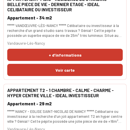
BELLE PIECE DE VIE - DERNIER ETAGE - IDEAL
CELIBATAIRE OU INVESTISSEUR
Appartement - 34 m2
***** VANDŒUVRE-LÈS-NANCY ***** Célibataire ou investisseur à la
recherche d'un grand studio sans travaux ? Génial ! Cette pépite
possède un superbe espace de vie de 25m² très lumineux. Situé au
3eme et dernier étage, la quiétude est assurée. La salle d'eau est
Vandœuvre-Lès-Nancy
très tendance. La résidence est très recherchée et sécurisée. La
cave est saine. Le parking est idéal pour votre véhicule. Le coup de
+ d'informations
coeur est assuré. Les se
APPARTEMENT T2 - 1 CHAMBRE - CALME - CHARME -
HYPER CENTRE VILLE - IDEAL INVESTISSEUR
Appartement - 29 m2
***** NANCY - EGLISE SAINT-NICOLAS DE NANCY ***** Célibataire ou
investisseur à la recherche d'un joli appartement T2 en hyper centre
ville ? Génial ! Cette pépite possède une jolie pièce de vie de +16m²
avec de belles ouvertures. La chambre indépendante est généreuse
Vandœuvre-Lès-Nancy