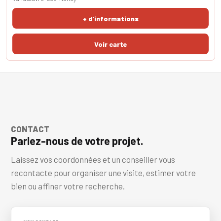
avec rangement. La sde-wc est fonctionnelle. Le charme est en
rendez-vous. Le coup de coeur est assuré. Aucuns travaux à
+ d'informations
prévoir. Posez juste vos meubl
CONTACT
Parlez-nous de votre projet.
Laissez vos coordonnées et un conseiller vous
recontacte pour organiser une visite, estimer votre
bien ou affiner votre recherche.