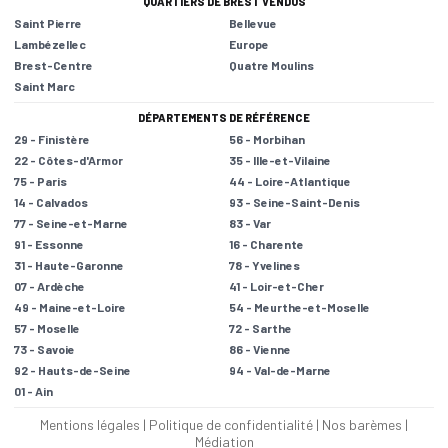
QUARTIERS DE BREST VENDUS
Saint Pierre
Bellevue
Lambézellec
Europe
Brest-Centre
Quatre Moulins
Saint Marc
DÉPARTEMENTS DE RÉFÉRENCE
29 - Finistère
56 - Morbihan
22 - Côtes-d'Armor
35 - Ille-et-Vilaine
75 - Paris
44 - Loire-Atlantique
14 - Calvados
93 - Seine-Saint-Denis
77 - Seine-et-Marne
83 - Var
91 - Essonne
16 - Charente
31 - Haute-Garonne
78 - Yvelines
07 - Ardèche
41 - Loir-et-Cher
49 - Maine-et-Loire
54 - Meurthe-et-Moselle
57 - Moselle
72 - Sarthe
73 - Savoie
86 - Vienne
92 - Hauts-de-Seine
94 - Val-de-Marne
01 - Ain
Mentions légales
|
Politique de confidentialité
|
Nos barèmes
|
Médiation