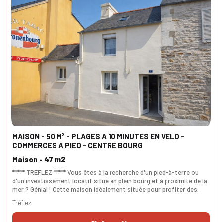
MAISON - 50 M² - PLAGES A 10 MINUTES EN VELO -
COMMERCES A PIED - CENTRE BOURG
Maison - 47 m2
***** TRÉFLEZ ***** Vous êtes à la recherche d'un pied-à-terre ou
d'un investissement locatif situé en plein bourg et à proximité de la
mer ? Génial ! Cette maison idéalement située pour profiter des
plages et du charme authentique de la Bretagne est faite pour vous.
Tréflez
Au rez-de-chaussée, la grande cuisine/salle à manger donne sur une
pièce de 7 m² pouvant servir de bureau ou d'espace de couchage. Ce