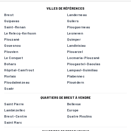
VILLES DE RÉFÉRENCES
Brest
Landerneau
Guipavas
Guilers
Saint-Renan
Plouguerneau
Le Relecq-Kerhuon
Lesneven
Plouzané
Quimper
Gouesnou
Landivisiau
Plouvien
Plouarzel
Le Conquet
Locmaria-Plouzané
Bohars
Plougastel-Daoulas
Hôpital-Camfrout
Lampaul-Guimiliau
Morlaix
Plabennec
Ploudalmézeau
Plouédern
Scaër
QUARTIERS DE BREST À VENDRE
Saint Pierre
Bellevue
Lambézellec
Europe
Brest-Centre
Quatre Moulins
Saint Marc