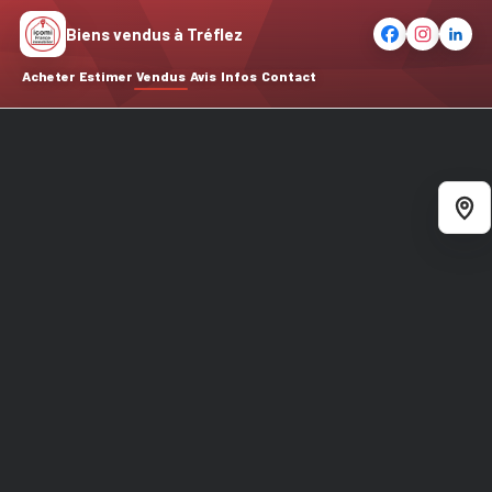
Biens vendus à Tréflez
Acheter
Estimer
Vendus
Avis
Infos
Contact