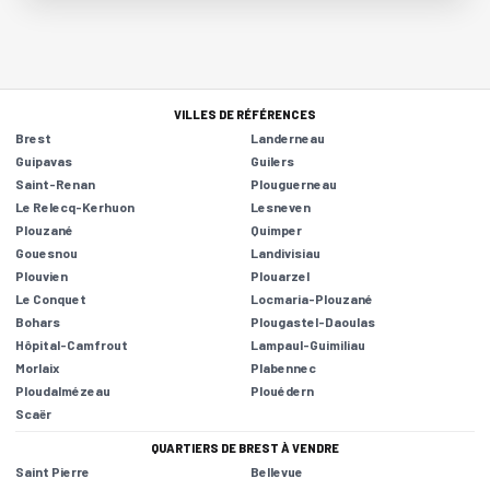
VILLES DE RÉFÉRENCES
Brest
Landerneau
Guipavas
Guilers
Saint-Renan
Plouguerneau
Le Relecq-Kerhuon
Lesneven
Plouzané
Quimper
Gouesnou
Landivisiau
Plouvien
Plouarzel
Le Conquet
Locmaria-Plouzané
Bohars
Plougastel-Daoulas
Hôpital-Camfrout
Lampaul-Guimiliau
Morlaix
Plabennec
Ploudalmézeau
Plouédern
Scaër
QUARTIERS DE BREST À VENDRE
Saint Pierre
Bellevue