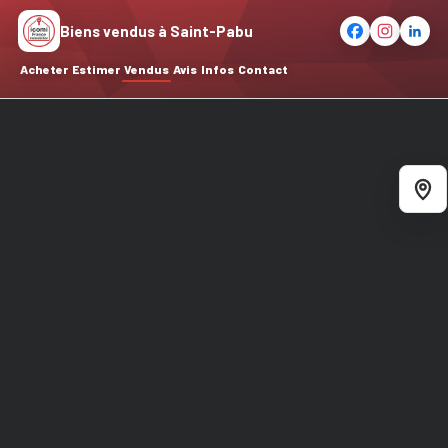
Biens vendus à Saint-Pabu
Acheter
Estimer
Vendus
Avis
Infos
Contact