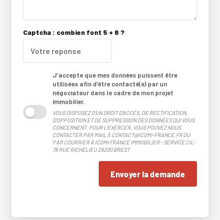
Captcha : combien font 5 + 8 ?
J’accepte que mes données puissent être
utilisées afin d’être contacté(e) par un
négociateur dans le cadre de mon projet
immobilier.
VOUS DISPOSEZ D'UN DROIT D'ACCÈS, DE RECTIFICATION,
D'OPPOSITION ET DE SUPPRESSION DES DONNÉES QUI VOUS
CONCERNENT. POUR L'EXERCER, VOUS POUVEZ NOUS
CONTACTER PAR MAIL À CONTACT@ICOMI-FRANCE.FR OU
PAR COURRIER À ICOMI FRANCE IMMOBILIER - SERVICE CIL-
78 RUE RICHELIEU 29200 BREST
Envoyer la demande