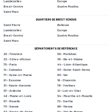
Lambézellec
Europe
Brest-Centre
Quatre Moulins
Saint Marc
QUARTIERS DE BREST VENDUS
Saint Pierre
Bellevue
Lambézellec
Europe
Brest-Centre
Quatre Moulins
Saint Marc
DÉPARTEMENTS DE RÉFÉRENCE
29 - Finistère
56 - Morbihan
22 - Côtes-d'Armor
35 - Ille-et-Vilaine
75 - Paris
44 - Loire-Atlantique
14 - Calvados
93 - Seine-Saint-Denis
77 - Seine-et-Marne
83 - Var
91 - Essonne
16 - Charente
31 - Haute-Garonne
78 - Yvelines
07 - Ardèche
41 - Loir-et-Cher
49 - Maine-et-Loire
54 - Meurthe-et-Moselle
57 - Moselle
72 - Sarthe
73 - Savoie
86 - Vienne
92 - Hauts-de-Seine
94 - Val-de-Marne