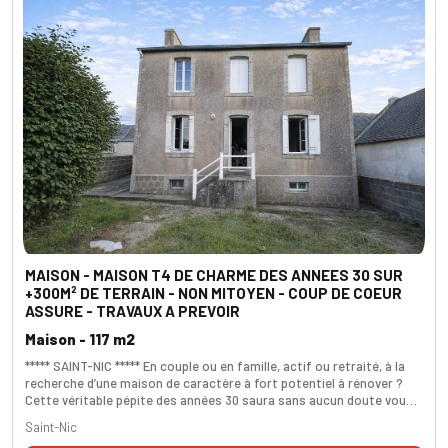
MAISON - MAISON T4 DE CHARME DES ANNEES 30 SUR
+300M² DE TERRAIN - NON MITOYEN - COUP DE COEUR
ASSURE - TRAVAUX A PREVOIR
Maison - 117 m2
***** SAINT-NIC ***** En couple ou en famille, actif ou retraité, à la
recherche d’une maison de caractère à fort potentiel à rénover ?
Cette véritable pépite des années 30 saura sans aucun doute vous
séduire. Dès l’entrée, vous découvrirez une spacieuse pièce de vie
Saint-Nic
d’environ 30 m², baignée de lumière grâce à une exposition idéale. Au