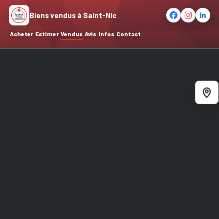
Biens vendus à Saint-Nic
Acheter
Estimer
Vendus
Avis
Infos
Contact