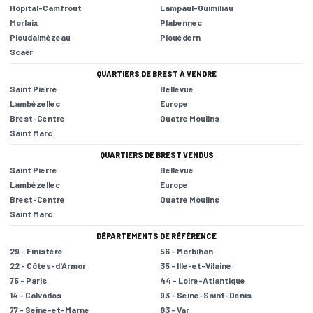
Hôpital-Camfrout
Lampaul-Guimiliau
Morlaix
Plabennec
Ploudalmézeau
Plouédern
Scaër
QUARTIERS DE BREST À VENDRE
Saint Pierre
Bellevue
Lambézellec
Europe
Brest-Centre
Quatre Moulins
Saint Marc
QUARTIERS DE BREST VENDUS
Saint Pierre
Bellevue
Lambézellec
Europe
Brest-Centre
Quatre Moulins
Saint Marc
DÉPARTEMENTS DE RÉFÉRENCE
29 - Finistère
56 - Morbihan
22 - Côtes-d'Armor
35 - Ille-et-Vilaine
75 - Paris
44 - Loire-Atlantique
14 - Calvados
93 - Seine-Saint-Denis
77 - Seine-et-Marne
83 - Var