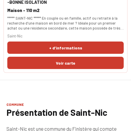
-BONNE ISOLATION
Maison - 110 m2
***** SAINT-NIC ***** En couple ou en famille, actif ou retraité à la
recherche d'une maison en bord de mer ? Idéale pour un premier
achat ou une résidence secondaire, cette maison possède de très
beaux atouts : une grande pièce de vie de 50 m², hyper lumineuse,
Saint-Nic
ouverte sur la cuisine et agrémentée d’un poêle à granulés. Depuis le
salon, vous pouvez apercevoir la mer. Au même niveau, une
+ d'informations
buanderie pratique et un WC i
COMMUNE
Présentation de Saint-Nic
Saint-Nic est une commune du Finistère qui compte