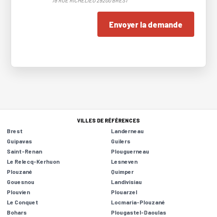
78 RUE RICHELIEU 29200 BREST
Envoyer la demande
VILLES DE RÉFÉRENCES
Brest
Landerneau
Guipavas
Guilers
Saint-Renan
Plouguerneau
Le Relecq-Kerhuon
Lesneven
Plouzané
Quimper
Gouesnou
Landivisiau
Plouvien
Plouarzel
Le Conquet
Locmaria-Plouzané
Bohars
Plougastel-Daoulas