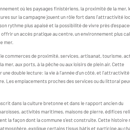
onnement où les paysages finistériens, la proximité de la mer, l
res sur la campagne jouent un rôle fort dans l'attractivité loc
son rythme plus apaisé et la possibilité de vivre près d'espace
t offrir un accès pratique au centre, un environnement plus ca
de mer.
cie commerces de proximité, services, artisanat, tourisme, act
la mer, aux ports, à la pêche ou aux loisirs de plein air. Cette
e double lecture: la vie à l'année d'un côté, et l'attractivité
tre. Les emplacements proches des services ou du littoral peu
inscrit dans la culture bretonne et dans le rapport ancien du
aroisses, activités maritimes, maisons de pierre, édifices reli
nt la façon dont la commune s'est construite. Cette histoire 
 atmosphère, explique certains tissus bàtis et participe au c