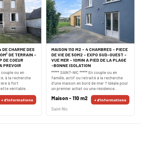
4 DE CHARME DES
MAISON 110 M2 - 4 CHAMBRES - PIECE
0M² DE TERRAIN -
DE VIE DE 50M2 - EXPO SUD-OUEST -
P DE COEUR
VUE MER - 10MIN A PIED DE LA PLAGE
A PREVOIR
-BONNE ISOLATION
n couple ou en
***** SAINT-NIC ***** En couple ou en
té, à la recherche
famille, actif ou retraité à la recherche
ère à fort
d'une maison en bord de mer ? Idéale pour
Cette véritable
un premier achat ou une résidence
saura sans aucun
secondaire, cette maison possède de
Maison - 110 m2
s l’entrée, vous
très beaux atouts : une grande pièce de
+ d'informations
+ d'informations
use pièce de vie
vie de 50 m², hyper lumineuse, ouverte sur
Saint-Nic
e de lumière grâce à
la cuisine et agrémentée d’un poêle à
 Au même niveau, la
granulés. Depuis le salon, vous pouvez
chambre, d’un WC
apercevoir la mer. Au même niveau, une
alle d
buanderie pratique et un WC i