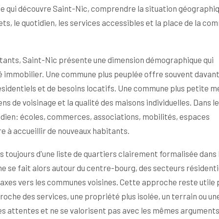
e qui découvre Saint-Nic, comprendre la situation géographi
s, le quotidien, les services accessibles et la place de la c
bitants, Saint-Nic présente une dimension démographique qui
hé immobilier. Une commune plus peuplée offre souvent davan
sidentiels et de besoins locatifs. Une commune plus petite m
iens de voisinage et la qualité des maisons individuelles. Dans l
otidien: écoles, commerces, associations, mobilités, espaces
re à accueillir de nouveaux habitants.
s toujours d'une liste de quartiers clairement formalisée dans 
 se fait alors autour du centre-bourg, des secteurs résidenti
xes vers les communes voisines. Cette approche reste utile 
oche des services, une propriété plus isolée, un terrain ou un
s attentes et ne se valorisent pas avec les mêmes arguments