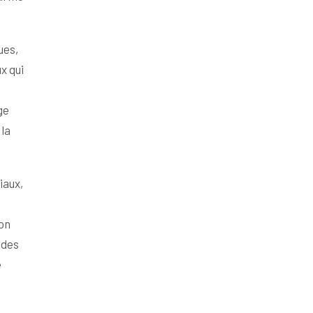
ues,
x qui
ge
la
iaux,
son
 des
e