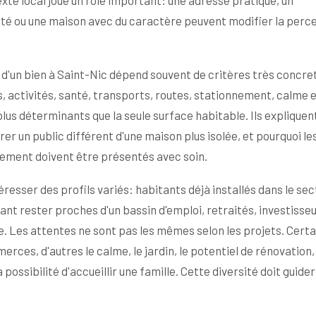
e local joue un rôle important: une adresse pratique, un
nté ou une maison avec du caractère peuvent modifier la perc
 d'un bien à Saint-Nic dépend souvent de critères très concre
 activités, santé, transports, routes, stationnement, calme 
plus déterminants que la seule surface habitable. Ils expliquen
er un public différent d'une maison plus isolée, et pourquoi le
nnement doivent être présentés avec soin.
resser des profils variés: habitants déjà installés dans le sec
ant rester proches d'un bassin d'emploi, retraités, investisse
e. Les attentes ne sont pas les mêmes selon les projets. Certa
rces, d'autres le calme, le jardin, le potentiel de rénovation, 
possibilité d'accueillir une famille. Cette diversité doit guider