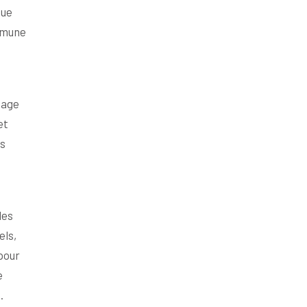
que
ommune
tage
et
es
les
els,
pour
e
.