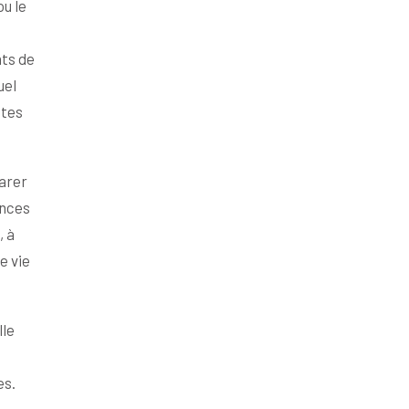
u le
nts de
uel
ites
parer
ances
, à
e vie
lle
es.