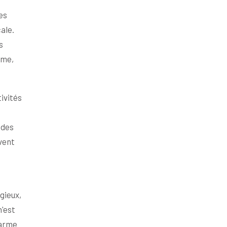
es
ale.
s
lme,
ivités
 des
vent
gieux,
n'est
harme