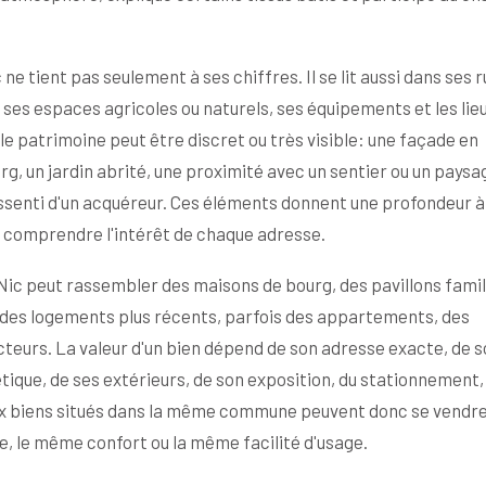
e tient pas seulement à ses chiffres. Il se lit aussi dans ses r
ses espaces agricoles ou naturels, ses équipements et les lieu
 le patrimoine peut être discret ou très visible: une façade en
g, un jardin abrité, une proximité avec un sentier ou un paysa
senti d'un acquéreur. Ces éléments donnent une profondeur à 
 comprendre l'intérêt de chaque adresse.
ic peut rassembler des maisons de bourg, des pavillons famil
, des logements plus récents, parfois des appartements, des
cteurs. La valeur d'un bien dépend de son adresse exacte, de 
tique, de ses extérieurs, de son exposition, du stationnement,
eux biens situés dans la même commune peuvent donc se vendr
e, le même confort ou la même facilité d'usage.