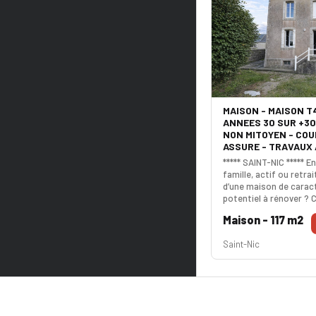
MAISON - MAISON T
ANNEES 30 SUR +30
NON MITOYEN - COU
ASSURE - TRAVAUX 
***** SAINT-NIC ***** E
famille, actif ou retrai
d’une maison de caract
potentiel à rénover ? 
pépite des années 30 
Maison - 117 m2
doute vous séduire. Dè
découvrirez une spacie
Saint-Nic
d’environ 30 m², baigné
une exposition idéale.
maison dispose d’une 
indépendant et d’une s