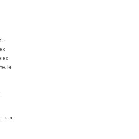
nt-
des
rces
ne, le
u
t le ou