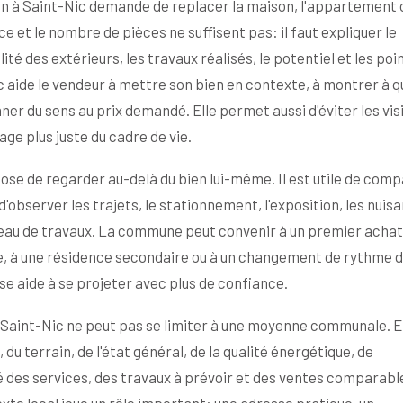
en à Saint-Nic demande de replacer la maison, l'appartement o
 et le nombre de pièces ne suffisent pas: il faut expliquer le
ité des extérieurs, les travaux réalisés, le potentiel et les poi
c aide le vendeur à mettre son bien en contexte, à montrer à q
ner du sens au prix demandé. Elle permet aussi d'éviter les vis
ge plus juste du cadre de vie.
ose de regarder au-delà du bien lui-même. Il est utile de com
d'observer les trajets, le stationnement, l'exposition, les nuis
iveau de travaux. La commune peut convenir à un premier achat
le, à une résidence secondaire ou à un changement de rythme d
ise aide à se projeter avec plus de confiance.
e Saint-Nic ne peut pas se limiter à une moyenne communale. E
 du terrain, de l'état général, de la qualité énergétique, de
ité des services, des travaux à prévoir et des ventes comparabl