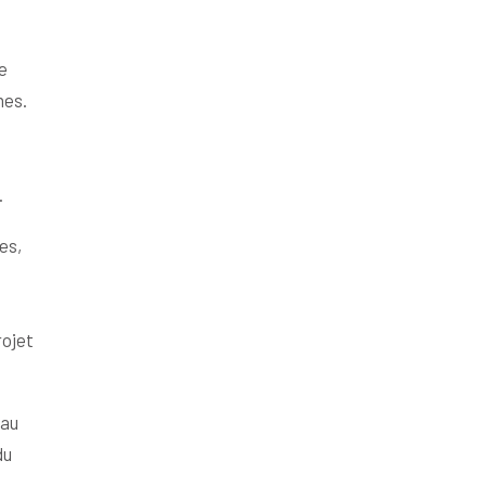
e
nes.
.
es,
rojet
 au
du