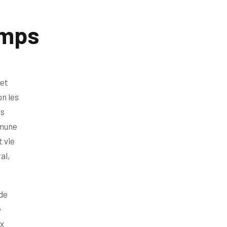
amps
t
 et
on les
es
mmune
 vie
al,
ode
e
ux