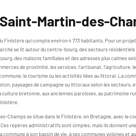
 Saint-Martin-des-Ch
inistère qui compte environ 4 773 habitants. Pour un proje
ché se lit autour du centre-bourg, des secteurs résidentiels
ourg, des maisons familiales et des adresses plus calmes sel
erces de proximité, les services, l'artisanat, l'agriculture, l
a commune, le tourisme ou les activités liées au littoral. La co
ton, paysages de campagne ou littoraux selon les secteurs, et
 la culture bretonne, aux anciennes paroisses, au patrimoine rur
inistère.
es-Champs se situe dans le Finistère, en Bretagne, avec le c
 Ces repères administratifs sont simples, mais ils donnent un
 la commune à son bassin de vie, à ses communes voisines et a