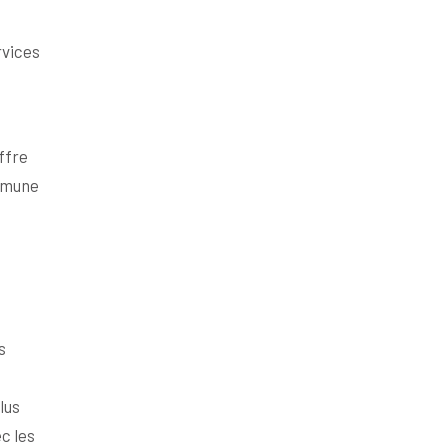
rvices
ffre
ommune
s
e
lus
c les