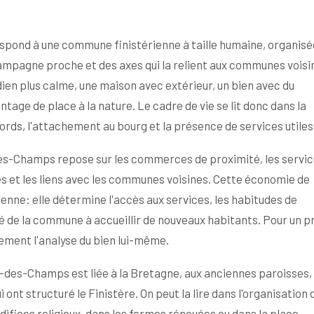
pond à une commune finistérienne à taille humaine, organisé
ampagne proche et des axes qui la relient aux communes voisi
ien plus calme, une maison avec extérieur, un bien avec du
tage de place à la nature. Le cadre de vie se lit donc dans la
ords, l'attachement au bourg et la présence de services utiles
des-Champs repose sur les commerces de proximité, les servic
ises et les liens avec les communes voisines. Cette économie de
enne: elle détermine l'accès aux services, les habitudes de
té de la commune à accueillir de nouveaux habitants. Pour un p
ement l'analyse du bien lui-même.
in-des-Champs est liée à la Bretagne, aux anciennes paroisses,
ont structuré le Finistère. On peut la lire dans l'organisation 
difices religieux, dans les fermes rénovées ou dans la place