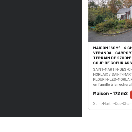
MAISON 160M² - 4 C
VERANDA - CARPORT
TERRAIN DE 2700M²
COUP DE COEUR ASS
SAINT-MARTIN-DES-CH
MORLAIX / SAINT-MAR
PLOURIN-LES-MORLAIX 
en famille à la recherc
propriété avec un gran
Maison - 172 m2
proximité de toutes 
Génial ! Cette pépite 
Saint-Martin-Des-Cha
de vie comprenant un 
agréable avec une chem
ouverte très tendance 
véranda avec salle d'e