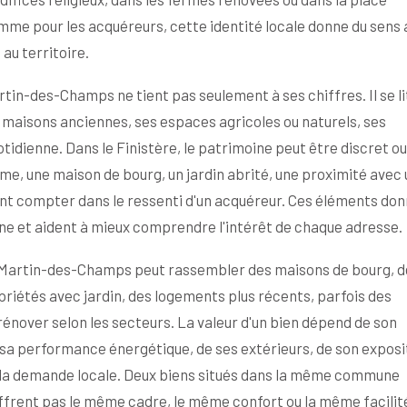
me pour les acquéreurs, cette identité locale donne du sens 
au territoire.
tin-des-Champs ne tient pas seulement à ses chiffres. Il se li
s maisons anciennes, ses espaces agricoles ou naturels, ses
otidienne. Dans le Finistère, le patrimoine peut être discret ou
rme, une maison de bourg, un jardin abrité, une proximité avec 
nt compter dans le ressenti d'un acquéreur. Ces éléments do
ne et aident à mieux comprendre l'intérêt de chaque adresse.
-Martin-des-Champs peut rassembler des maisons de bourg, d
opriétés avec jardin, des logements plus récents, parfois des
énover selon les secteurs. La valeur d'un bien dépend de son
 sa performance énergétique, de ses extérieurs, de son exposi
e la demande locale. Deux biens situés dans la même commune
ffrent pas le même cadre, le même confort ou la même facilit