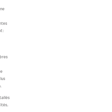
nne
entes
nt:
tères
ce
lus
.
tallés
ités,