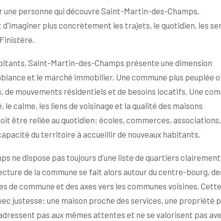
r une personne qui découvre Saint-Martin-des-Champs,
'imaginer plus concrètement les trajets, le quotidien, les se
Finistère.
 habitants, Saint-Martin-des-Champs présente une dimension
mbiance et le marché immobilier. Une commune plus peuplée o
, de mouvements résidentiels et de besoins locatifs. Une c
 le calme, les liens de voisinage et la qualité des maisons
 doit être reliée au quotidien: écoles, commerces, associations,
apacité du territoire à accueillir de nouveaux habitants.
s ne dispose pas toujours d'une liste de quartiers clairement
lecture de la commune se fait alors autour du centre-bourg, de
ées de commune et des axes vers les communes voisines. Cett
vec justesse: une maison proche des services, une propriété p
s'adressent pas aux mêmes attentes et ne se valorisent pas ave