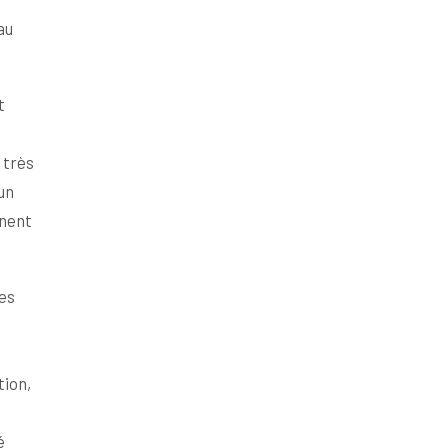
au
t
 très
un
nnent
es
tion,
é