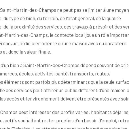
de Saint-Martin-des-Champs ne peut pas se limiter à une moye
du type de bien, du terrain, de l'état général, de la qualité
e, de la proximité des services, des travaux à prévoir et des v
Martin-des-Champs, le contexte local joue un rôle importa
ché, un jardin bien orienté ou une maison avec du caractère
et donc la valeur finale.
x d'un bien à Saint-Martin-des-Champs dépend souvent de cri
merces, écoles, activités, santé, transports, routes,
es éléments sont parfois plus déterminants que la seule surfa
he des services peut attirer un public différent d'une maison p
, les accès et l'environnement doivent être présentés avec soin
Champs peut intéresser des profils variés: habitants déjà ins
e, actifs souhaitant rester proches d'un bassin d'emploi, retra
ar le Finistère. Les attentes ne sont pas les mêmes selon les