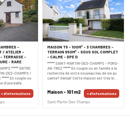
HAMBRES -
MAISON T5 - 100M² - 3 CHAMBRES -
 / ATELIER -
TERRAIN 650M² - SOUS SOL COMPLET
 - TERRASSE -
- CALME - DPE D
URE - RARE
***** SAINT-MARTIN-DES-CHAMPS - PORS-
AMPS ***** ENTRE
AN-TREZ ***** En couple ou en famille à la
TIN-DES-CHAMPS /
recherche de votre nouveau lieu de vie au
***** En couple ou
calme? Génial! Cette maison est très bien
he d'une belle
située avec les services (commerces,
d jardin arboré à
écoles, administrations, transports) à
Maison - 101 m2
les commodités?
proximité immédiate. Au 1er niveau,
+ d'informations
+ d'informations
dispose d'un espace
l'espace de vie se compose d'une cuisine
mps
Saint-Martin-Des-Champs
salon/séjour très
aménagée avec un coin-repas et d'un
inée, une cuisine
beau salon-séjour avec cheminée. Une
et une belle
chambre, une salle d'eau fonct
au et coin buande