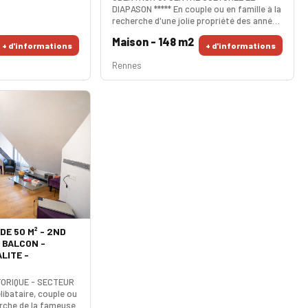
DIAPASON ***** En couple ou en famille à la
recherche d'une jolie propriété des années
30 avec 4/5 chambres ? Génial ! Cette
Maison - 148 m2
pépite au charme incroyable possède un
+ d'informations
+ d'informations
espace de vie comprenant un salon-
Rennes
séjour double et une cuisine indépendante
très fonctionnelle. La suite parentale
possède son dressing et salle d'eau
privative. A l'étage, les 2 chambres lum
DE 50 M² - 2ND
 BALCON -
LITE -
TORIQUE - SECTEUR
bataire, couple ou
erche de la fameuse