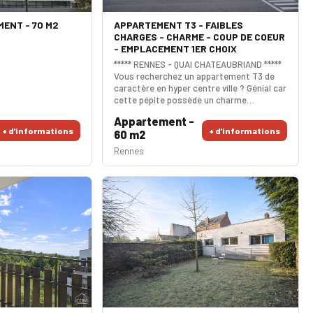
ENT - 70 M2
APPARTEMENT T3 - FAIBLES
CHARGES - CHARME - COUP DE COEUR
- EMPLACEMENT 1ER CHOIX
***** RENNES - QUAI CHATEAUBRIAND *****
Vous recherchez un appartement T3 de
caractère en hyper centre ville ? Génial car
cette pépite possède un charme
incontestable et un emplacement
Appartement -
privilégié. Actuellement aménagé en
+ d'informations
+ d'informations
60 m2
bureau, il vous sera très aisé de le
reconfigurer dans son utilisation d'origine
Rennes
(projet déjà disponible). Le coup de coeur
est assuré. SURFACES carrez 59m² -
pondérée 60m².