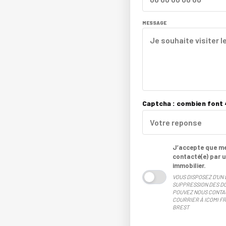
MESSAGE
Captcha : combien font 4
J’accepte que mes
contacté(e) par u
immobilier.
VOUS DISPOSEZ D'UN 
SUPPRESSION DES DO
POUVEZ NOUS CONTA
COURRIER À ICOMI FR
BREST