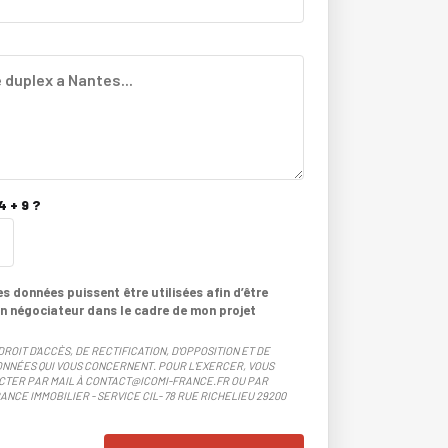
 + 9 ?
 données puissent être utilisées afin d’être
n négociateur dans le cadre de mon projet
DROIT D'ACCÈS, DE RECTIFICATION, D'OPPOSITION ET DE
NNÉES QUI VOUS CONCERNENT. POUR L'EXERCER, VOUS
CTER PAR MAIL À CONTACT@ICOMI-FRANCE.FR OU PAR
ANCE IMMOBILIER - SERVICE CIL- 78 RUE RICHELIEU 29200