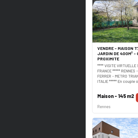
VENDRE - MAISON T7
JARDIN DE 400M² - 
PROXIMITE
**** VISITE VIRTUELLE 
FRANCE ***** RENNES 
FERRER - METRO TRIA
ITALIE ***** En couple o
ou retraité à la reche
maison au calme, sans
Maison - 145 m2
chambres ? Génial, cet
mitoyenne est idéalem
Rennes
proximité du métro et 
pièce de vie généreuse
vous êtes adeptes d'un