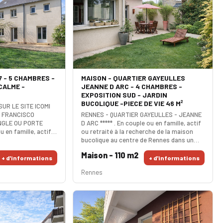
 - 5 CHAMBRES -
MAISON - QUARTIER GAYEULLES
CALME -
JEANNE D ARC - 4 CHAMBRES -
EXPOSITION SUD - JARDIN
BUCOLIQUE -PIECE DE VIE 46 M²
SUR LE SITE ICOMI
- FRANCISCO
RENNES - QUARTIER GAYEULLES - JEANNE
NGLE OU PORTE
D ARC ***** . En couple ou en famille, actif
u en famille, actif
ou retraité à la recherche de la maison
rche d'une grande
bucolique au centre de Rennes dans un
 travaux et avec 5
quartier très agréable. c'est génial !!!
Maison - 110 m2
te pépite non
Cette perle rénovée avec beaucoup de
+ d'informations
+ d'informations
ent située à
goût vous attend !!! Au rez de chaussé
Rennes
des services. La
vous disposez d'un espace triple alliant
 peut faire 40m² si
salon, séjour ouvert sur une cuisine
e cuisine US. Les
fonctionnelle et très lumineuse. L'accès
est direct sur la terras