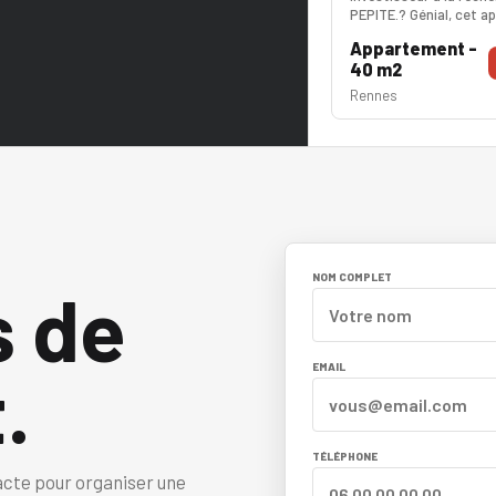
PEPITE.? Génial, cet 
situé au 2nd et dernier
Appartement -
vie de 35m² comprend 
40 m2
avec double exposition
ouverte fonctionnelle 
Rennes
L'ambiance est magiqu
généreuse avec rangem
avec son espace buan
NOM COMPLET
s de
.
EMAIL
TÉLÉPHONE
acte pour organiser une