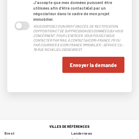
J’accepte que mes données puissent être
utilisées afin d’être contacté(e) par un
négociateur dans le cadre de mon projet
immobilier.
VOUS DISPOSEZ D'UN DROIT D'ACCÈS, DE RECTIFICATION,
D'OPPOSITION ET DE SUPPRESSION DES DONNÉES QUI VOUS
CONCERNENT. POUR L'EXERCER, VOUS POUVEZ NOUS
CONTACTER PAR MAIL À CONTACT@ICOMI-FRANCE.FR OU
PAR COURRIER À ICOMI FRANCE IMMOBILIER - SERVICE CIL-
78 RUE RICHELIEU 29200 BREST
Envoyer la demande
VILLES DE RÉFÉRENCES
Brest
Landerneau