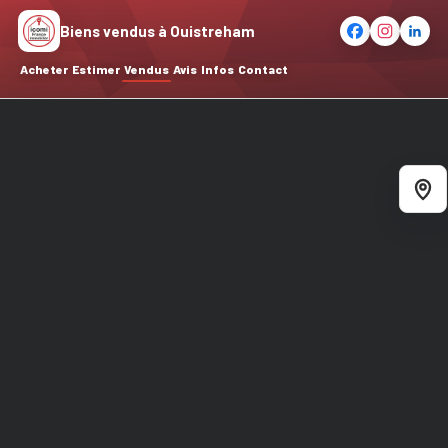
Biens vendus à Ouistreham
Acheter
Estimer
Vendus
Avis
Infos
Contact