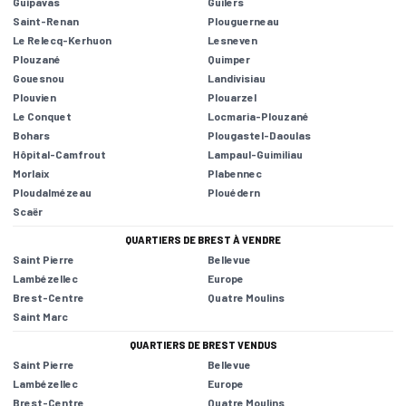
Guipavas
Guilers
Saint-Renan
Plouguerneau
Le Relecq-Kerhuon
Lesneven
Plouzané
Quimper
Gouesnou
Landivisiau
Plouvien
Plouarzel
Le Conquet
Locmaria-Plouzané
Bohars
Plougastel-Daoulas
Hôpital-Camfrout
Lampaul-Guimiliau
Morlaix
Plabennec
Ploudalmézeau
Plouédern
Scaër
QUARTIERS DE BREST À VENDRE
Saint Pierre
Bellevue
Lambézellec
Europe
Brest-Centre
Quatre Moulins
Saint Marc
QUARTIERS DE BREST VENDUS
Saint Pierre
Bellevue
Lambézellec
Europe
Brest-Centre
Quatre Moulins