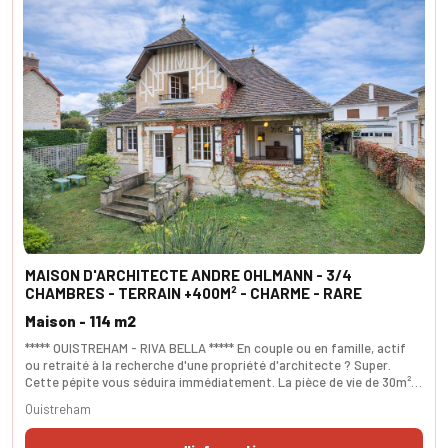
MAISON D'ARCHITECTE ANDRE OHLMANN - 3/4
CHAMBRES - TERRAIN +400M² - CHARME - RARE
Maison - 114 m2
***** OUISTREHAM - RIVA BELLA ***** En couple ou en famille, actif
ou retraité à la recherche d'une propriété d'architecte ? Super.
Cette pépite vous séduira immédiatement. La pièce de vie de 30m²
est facilement extensible à 45m² après le retrait de deux cloisons.
Ouistreham
La chambre parentale en rdj dispose de sa propre salle de bain. A
l'étage, vous disposez d'une très belle chambre et d'un grenier. Il est