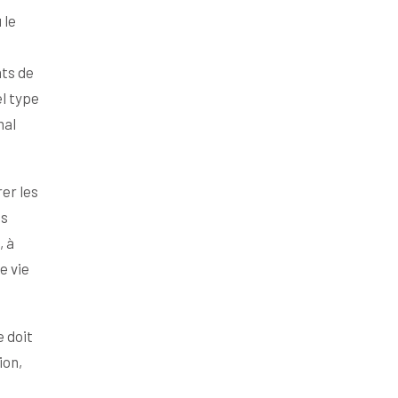
 le
nts de
el type
mal
er les
es
, à
e vie
e doit
ion,