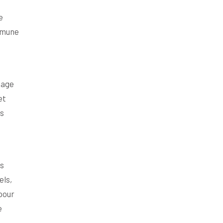
e
ommune
tage
et
es
es
els,
pour
e
.