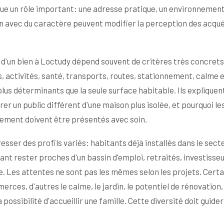
e un rôle important: une adresse pratique, un environnemen
on avec du caractère peuvent modifier la perception des acqu
 d'un bien à Loctudy dépend souvent de critères très concrets
 activités, santé, transports, routes, stationnement, calme 
plus déterminants que la seule surface habitable. Ils expliquen
er un public différent d'une maison plus isolée, et pourquoi le
nnement doivent être présentés avec soin.
sser des profils variés: habitants déjà installés dans le secte
ant rester proches d'un bassin d'emploi, retraités, investisse
e. Les attentes ne sont pas les mêmes selon les projets. Certa
rces, d'autres le calme, le jardin, le potentiel de rénovation, 
possibilité d'accueillir une famille. Cette diversité doit guider