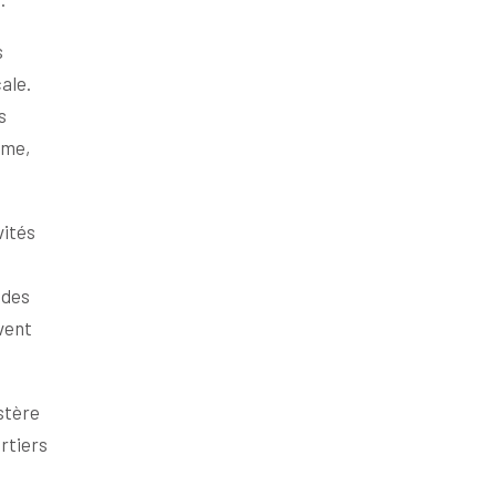
s
ale.
s
lme,
vités
 des
vent
istère
artiers