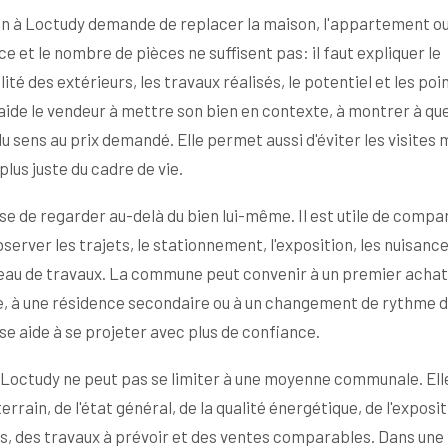
en à Loctudy demande de replacer la maison, l'appartement ou
 et le nombre de pièces ne suffisent pas: il faut expliquer le
ité des extérieurs, les travaux réalisés, le potentiel et les poi
aide le vendeur à mettre son bien en contexte, à montrer à qu
u sens au prix demandé. Elle permet aussi d'éviter les visites 
lus juste du cadre de vie.
e de regarder au-delà du bien lui-même. Il est utile de compar
server les trajets, le stationnement, l'exposition, les nuisanc
iveau de travaux. La commune peut convenir à un premier achat
le, à une résidence secondaire ou à un changement de rythme d
ise aide à se projeter avec plus de confiance.
e Loctudy ne peut pas se limiter à une moyenne communale. Ell
rrain, de l'état général, de la qualité énergétique, de l'exposit
es, des travaux à prévoir et des ventes comparables. Dans une