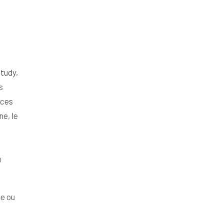
tudy,
s
rces
ne, le
u
le ou