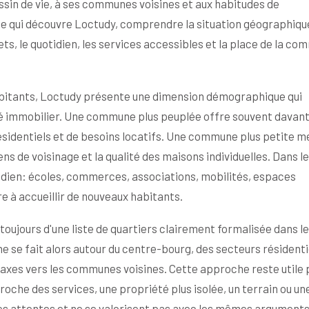
ssin de vie, à ses communes voisines et aux habitudes de
e qui découvre Loctudy, comprendre la situation géographiqu
s, le quotidien, les services accessibles et la place de la c
habitants, Loctudy présente une dimension démographique qui
hé immobilier. Une commune plus peuplée offre souvent davan
sidentiels et de besoins locatifs. Une commune plus petite m
iens de voisinage et la qualité des maisons individuelles. Dans l
otidien: écoles, commerces, associations, mobilités, espaces
re à accueillir de nouveaux habitants.
toujours d'une liste de quartiers clairement formalisée dans l
 se fait alors autour du centre-bourg, des secteurs résidenti
xes vers les communes voisines. Cette approche reste utile 
oche des services, une propriété plus isolée, un terrain ou un
s attentes et ne se valorisent pas avec les mêmes arguments