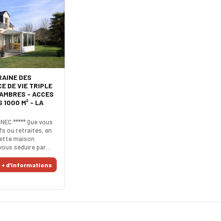
AINE DES
E DE VIE TRIPLE
HAMBRES - ACCES
 1000 M² - LA
NEC ***** Que vous
fs ou retraités, en
cette maison
ous séduire par
imité immédiate à
ée dans un secteur
+ d'informations
cette pépite est une
de bonheur. La pièce
end une cuisine
n intime, une
t une