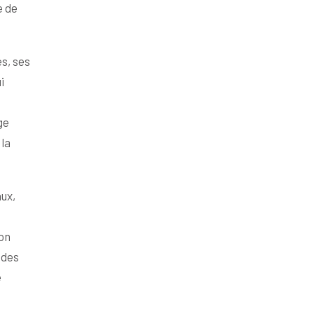
e de
es, ses
i
ge
la
ux,
son
 des
e