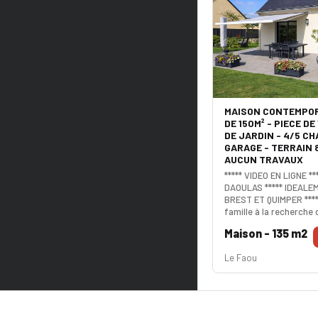
MAISON CONTEMPOR
DE 150M² - PIECE DE
DE JARDIN - 4/5 C
GARAGE - TERRAIN 
AUCUN TRAVAUX
***** VIDEO EN LIGNE **
DAOULAS ***** IDEALE
BREST ET QUIMPER ****
famille à la recherche 
bonheur ? Génial ! Cet
Maison - 135 m2
incroyable. Son terrai
assurera une totale qu
Le Faou
vis et en toute discré
vie triple comprend un
aménagée équipée, un
généreuse et un salon 
cham