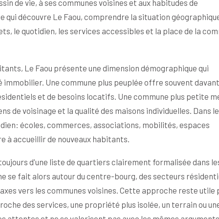
ssin de vie, à ses communes voisines et aux habitudes de
e qui découvre Le Faou, comprendre la situation géographiqu
s, le quotidien, les services accessibles et la place de la c
habitants, Le Faou présente une dimension démographique qui
hé immobilier. Une commune plus peuplée offre souvent davan
sidentiels et de besoins locatifs. Une commune plus petite m
iens de voisinage et la qualité des maisons individuelles. Dans l
otidien: écoles, commerces, associations, mobilités, espaces
re à accueillir de nouveaux habitants.
toujours d'une liste de quartiers clairement formalisée dans le
 se fait alors autour du centre-bourg, des secteurs résidenti
xes vers les communes voisines. Cette approche reste utile 
oche des services, une propriété plus isolée, un terrain ou un
s attentes et ne se valorisent pas avec les mêmes arguments