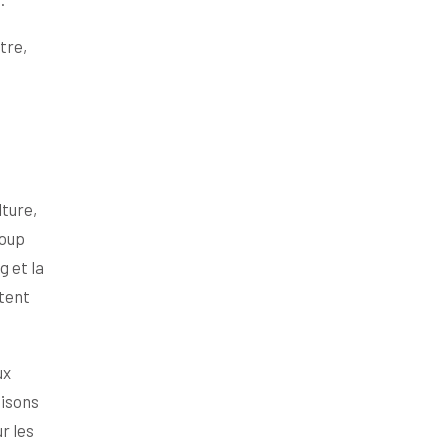
tre,
lture,
coup
g et la
ètent
ux
aisons
r les