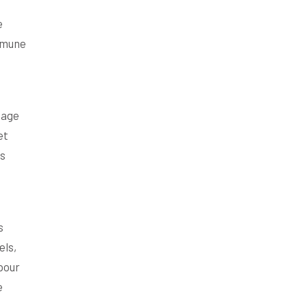
e
ommune
tage
et
es
s
els,
pour
e
.