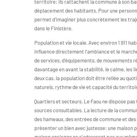
territoire: ils rattachent la commune à son ba
déplacement des habitants. Pour une personn
permet d'imaginer plus concrètement les trajet
dans le Finistère.
Population et vie locale. Avec environ 1 911 
influence directement l'ambiance et le marc
de services, d'équipements, de mouvements ré
davantage en avant la stabilité, le calme, les l
deux cas, la population doit être reliée au qu
naturels, rythme de vie et capacité du territoi
Quartiers et secteurs. Le Faou ne dispose pas 
sources consultables. La lecture de la commune
des hameaux, des entrées de commune et des a
présenter un bien avec justesse: une maison pr
maison ancienne ne s'adressent pas aux même