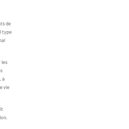
e
nts de
l type
mal
 les
es
, à
e vie
it
ion,