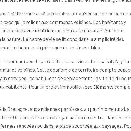
e finistérienne à taille humaine, organisée autour de son cen
axes qui la relient aux communes voisines. Les habitants y
une maison avec extérieur, un bien avec du caractère ou un
a nature. Le cadre de vie se lit donc dans la simplicité des
ment au bourg et la présence de services utiles.
les commerces de proximité, les services, l'artisanat, l'agricu
 communes voisines. Cette économie de territoire compte beau
 aux services, les habitudes de déplacement, la vitalité du bour
aux habitants. Pour un projet immobilier, ces éléments compl
e à la Bretagne, aux anciennes paroisses, au patrimoine rural, a
stère. On peut la lire dans l'organisation du centre, dans les m
es fermes rénovées ou dans la place accordée aux paysages. Pou