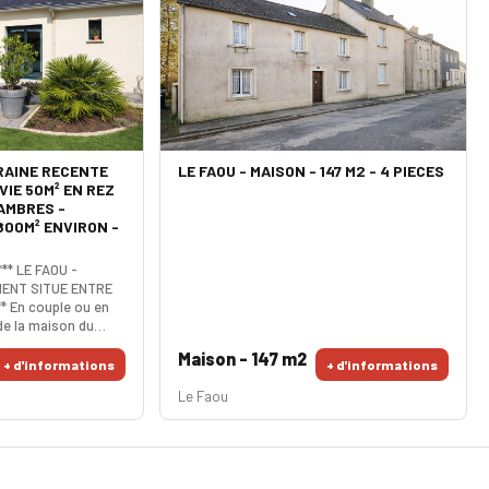
AINE RECENTE
LE FAOU - MAISON - 147 M2 - 4 PIECES
 VIE 50M² EN REZ
HAMBRES -
800M² ENVIRON -
*** LE FAOU -
MENT SITUE ENTRE
* En couple ou en
de la maison du
te pépite est
Maison - 147 m2
n de 800m² vous
+ d'informations
+ d'informations
iétude sans vis à
Le Faou
tion. Son espace de
e cuisine US
e réception
très intime. Les 4