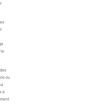
e
ses
i
ge
la
 des
ins ou
sa
x à
mment