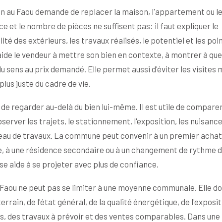
en au Faou demande de replacer la maison, l'appartement ou l
 et le nombre de pièces ne suffisent pas: il faut expliquer le
ité des extérieurs, les travaux réalisés, le potentiel et les poi
aide le vendeur à mettre son bien en contexte, à montrer à que
u sens au prix demandé. Elle permet aussi d'éviter les visites 
lus juste du cadre de vie.
e regarder au-delà du bien lui-même. Il est utile de comparer
server les trajets, le stationnement, l'exposition, les nuisanc
iveau de travaux. La commune peut convenir à un premier achat
le, à une résidence secondaire ou à un changement de rythme d
ise aide à se projeter avec plus de confiance.
u Faou ne peut pas se limiter à une moyenne communale. Elle do
rrain, de l'état général, de la qualité énergétique, de l'exposit
es, des travaux à prévoir et des ventes comparables. Dans une