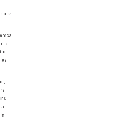
éreurs
 temps
té à
i un
 les
ur,
urs
ins
la
 la