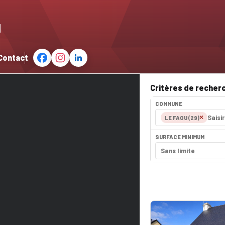
u
Contact
Critères de recher
COMMUNE
×
LE FAOU (29)
SURFACE MINIMUM