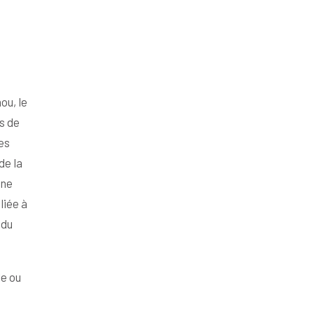
ou, le
s de
es
de la
ine
liée à
 du
le ou