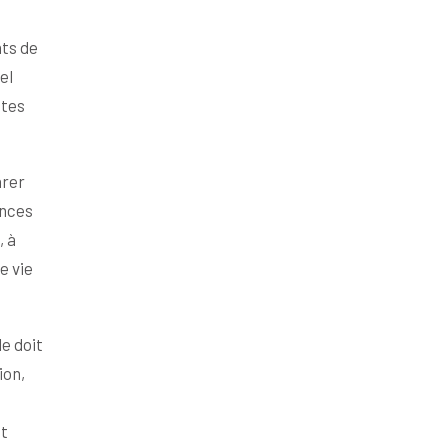
nts de
el
ites
arer
ances
, à
e vie
e doit
ion,
nt