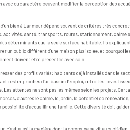
on avec du caractère peuvent modifier la perception des acqu
 d'un bien à Lanmeur dépend souvent de critères très concret
 activités, santé, transports, routes, stationnement, calme 
plus déterminants que la seule surface habitable. Ils expliquen
er un public différent d'une maison plus isolée, et pourquoi le
nnement doivent être présentés avec soin.
esser des profils variés: habitants déjà installés dans le sect
ant rester proches d'un bassin d'emploi, retraités, investisse
e. Les attentes ne sont pas les mêmes selon les projets. Certa
rces, d'autres le calme, le jardin, le potentiel de rénovation, 
possibilité d'accueillir une famille. Cette diversité doit guider
ur, c'est aussi la manière dont la commune se vit au quotidien.