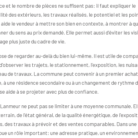
 et le nombre de pièces ne suffisent pas: il faut expliquer le
ité des extérieurs, les travaux réalisés, le potentiel et les poi
 aide le vendeur à mettre son bien en contexte, à montrer à qu
ner du sens au prix demandé. Elle permet aussi d'éviter les vis
ge plus juste du cadre de vie.
e de regarder au-delà du bien lui-même. Il est utile de comp
d'observer les trajets, le stationnement, l'exposition, les nuis
iveau de travaux. La commune peut convenir à un premier achat
le, à une résidence secondaire ou à un changement de rythme d
ise aide à se projeter avec plus de confiance.
de Lanmeur ne peut pas se limiter à une moyenne communale. Ell
rrain, de l'état général, de la qualité énergétique, de l'exposit
es, des travaux à prévoir et des ventes comparables. Dans une
ue un rôle important: une adresse pratique, un environneme