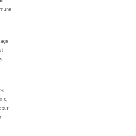
ue
ommune
tage
et
es
es
els,
pour
e
.