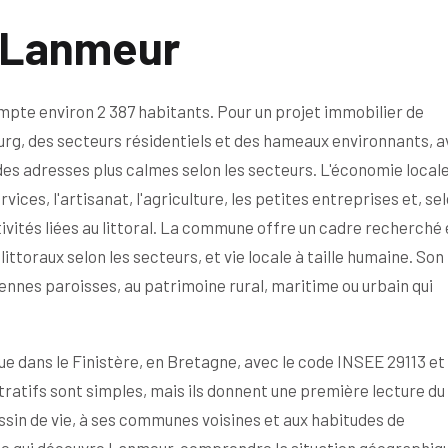
e Lanmeur
pte environ 2 387 habitants. Pour un projet immobilier de
urg, des secteurs résidentiels et des hameaux environnants, 
des adresses plus calmes selon les secteurs. L'économie local
ces, l'artisanat, l'agriculture, les petites entreprises et, sel
tivités liées au littoral. La commune offre un cadre recherché
toraux selon les secteurs, et vie locale à taille humaine. Son
ciennes paroisses, au patrimoine rural, maritime ou urbain qui
e dans le Finistère, en Bretagne, avec le code INSEE 29113 et 
ratifs sont simples, mais ils donnent une première lecture du
ssin de vie, à ses communes voisines et aux habitudes de