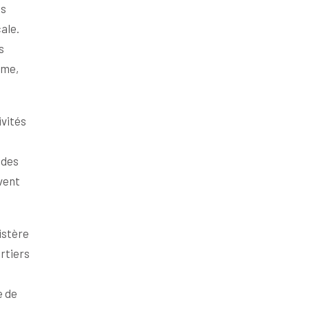
es
ale.
s
lme,
ivités
 des
vent
istère
artiers
e de