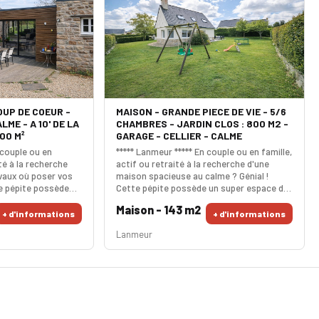
COUP DE COEUR -
MAISON - GRANDE PIECE DE VIE - 5/6
ME - A 10' DE LA
CHAMBRES - JARDIN CLOS : 800 M2 -
00 M²
GARAGE - CELLIER - CALME
 couple ou en
***** Lanmeur ***** En couple ou en famille,
ité à la recherche
actif ou retraité à la recherche d'une
vaux où poser vos
maison spacieuse au calme ? Génial !
te pépite possède
Cette pépite possède un super espace de
 m² baignée de
vie en rez de jardin comprenant un
Maison - 143 m2
andes baies vitrées
salon/séjour très agréable. L'accès à la
+ d'informations
+ d'informations
e. La cuisine de 29
terrasse exposée sud-ouest est
Lanmeur
cieuse, l'espace nuit
immédiat. Le cellier attenant à la cuisine
'une salle d'eau/wc
semi-ouverte est très pratique. Une
suite parentale. Ce
chambre et une salle d'eau complètent le
rez-de-chaussée. A l'étage, les