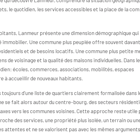
e qui découvre Lanmeur, comprendre la situation géographiq
s, le quotidien, les services accessibles et la place de la c
 habitants, Lanmeur présente une dimension démographique qui
hé immobilier. Une commune plus peuplée offre souvent davan
sidentiels et de besoins locatifs. Une commune plus petite m
iens de voisinage et la qualité des maisons individuelles. Dans l
otidien: écoles, commerces, associations, mobilités, espaces
re à accueillir de nouveaux habitants.
toujours d'une liste de quartiers clairement formalisée dans l
 se fait alors autour du centre-bourg, des secteurs résidenti
xes vers les communes voisines. Cette approche reste utile 
oche des services, une propriété plus isolée, un terrain ou un
s attentes et ne se valorisent pas avec les mêmes arguments