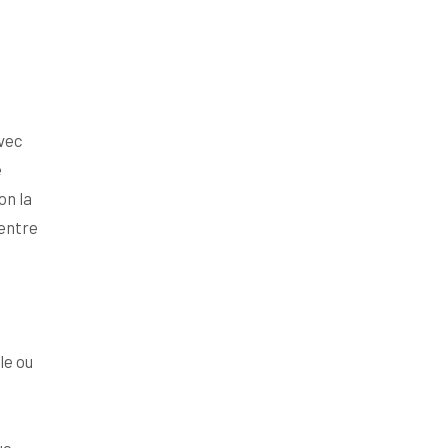
avec
e
on la
 entre
le ou