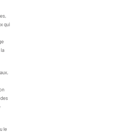
es,
x qui
ge
la
aux,
son
 des
e
u le