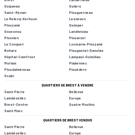
Guipavas
Guilers
Saint-Renan
Plouguerneau
Le Relecq-Kerhuon
Lesneven
Plouzané
Quimper
Gouesnou
Landivisiau
Plouvien
Plouarzel
Le Conquet
Locmaria-Plouzané
Bohars
Plougastel-Daoulas
Hôpital-Camfrout
Lampaul-Guimiliau
Morlaix
Plabennec
Ploudalmézeau
Plouédern
Scaër
QUARTIERS DE BREST À VENDRE
Saint Pierre
Bellevue
Lambézellec
Europe
Brest-Centre
Quatre Moulins
Saint Marc
QUARTIERS DE BREST VENDUS
Saint Pierre
Bellevue
Lambézellec
Europe