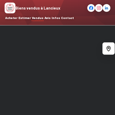
Biens vendus à Lancieux
Acheter
Estimer
Vendus
Avis
Infos
Contact