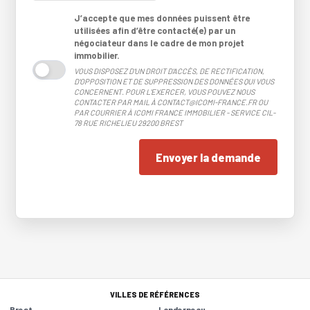
J’accepte que mes données puissent être
utilisées afin d’être contacté(e) par un
négociateur dans le cadre de mon projet
immobilier.
VOUS DISPOSEZ D'UN DROIT D'ACCÈS, DE RECTIFICATION,
D'OPPOSITION ET DE SUPPRESSION DES DONNÉES QUI VOUS
CONCERNENT. POUR L'EXERCER, VOUS POUVEZ NOUS
CONTACTER PAR MAIL À CONTACT@ICOMI-FRANCE.FR OU
PAR COURRIER À ICOMI FRANCE IMMOBILIER - SERVICE CIL-
78 RUE RICHELIEU 29200 BREST
Envoyer la demande
VILLES DE RÉFÉRENCES
Brest
Landerneau