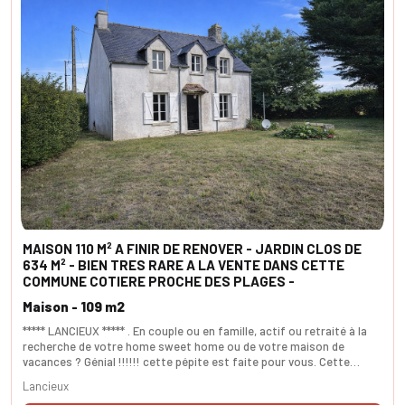
MAISON 110 M² A FINIR DE RENOVER - JARDIN CLOS DE
634 M² - BIEN TRES RARE A LA VENTE DANS CETTE
COMMUNE COTIERE PROCHE DES PLAGES -
Maison - 109 m2
***** LANCIEUX ***** . En couple ou en famille, actif ou retraité à la
recherche de votre home sweet home ou de votre maison de
vacances ? Génial !!!!!! cette pépite est faite pour vous. Cette
maison est à finir de rénover. Le bas comprends 2 pièces pour un
Lancieux
total de 65m² et à l'étage un plateau de 43 m². Une extention est