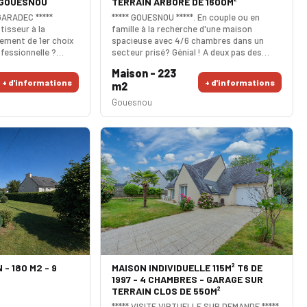
 GOUESNOU
TERRAIN ARBORE DE 1600M²
GARADEC *****
***** GOUESNOU *****. En couple ou en
tisseur à la
famille à la recherche d'une maison
ement de 1er choix
spacieuse avec 4/6 chambres dans un
ofessionnelle ?
secteur prisé? Génial ! A deux pas des
face de l'arrêt du
commodités (centres commerciaux, tram,
Maison - 223
ou à coté du centre
bus), cette propriété vous séduira par sa
+ d'informations
+ d'informations
m2
 353m² avec un bati
grande pièce de vie lumineuse (+50 m²). Sa
réhabiliter
cuisine équipée est hyper fonctionnelle
Gouesnou
n de votre projet.
avec son ilot central. Sa grande suite
 environ. Dpe.
parentale est de plain pied avec salle d'eau
et douche à l'italienne
- 180 M2 - 9
MAISON INDIVIDUELLE 115M² T6 DE
1997 - 4 CHAMBRES - GARAGE SUR
TERRAIN CLOS DE 550M²
***** VISITE VIRTUELLE SUR DEMANDE *****