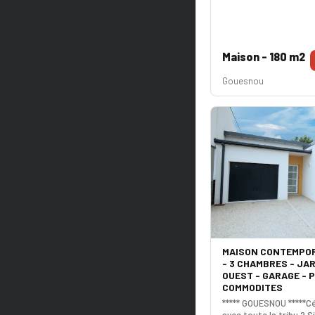
Maison - 180 m2
Gouesnou
MAISON CONTEMPOR
- 3 CHAMBRES - JA
OUEST - GARAGE - 
COMMODITES
***** GOUESNOU *****Cé
avec toute la tribu ? S