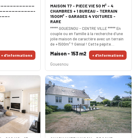
---------------------
MAISON T7 - PIECE VIE 50 M² - 4
-----------------------
CHAMBRES + 1 BUREAU - TERRAIN
-------
1500M² - GARAGES 4 VOITURES -
RARE
***** GOUESNOU - CENTRE VILLE ***** En
couple ou en famille à la recherche d'une
jolie maison de caractère avec un terrain
de +1500m² ? Génial ! Cette pépite
possède un espace de vie de 50 m²
Maison - 153 m2
comprenant une cuisine US avec verrière,
+ d'informations
+ d'informations
une réception généreuse et un salon très
Gouesnou
intime autour de la cheminée. L'accès est
immédiat à la terrasse exposée sud sans
vis à vis et au calme ! Les 4 chambres à
l'étage sont de belles