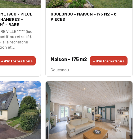
ME 1900 - PIECE
GOUESNOU - MAISON - 175 M2 - 8
 CHAMBRES -
PIECES
M² - RARE
RE VILLE ***** Que
ctif ou retraité),
l à la recherche
tion et
propriété est
ous ! Ce corps de
Maison - 175 m2
+ d'informations
+ d'informations
une rénovation
 naturel. Vous
Gouesnou
din d'un espace de
nt une cuisine-
ption. L'ancienne g