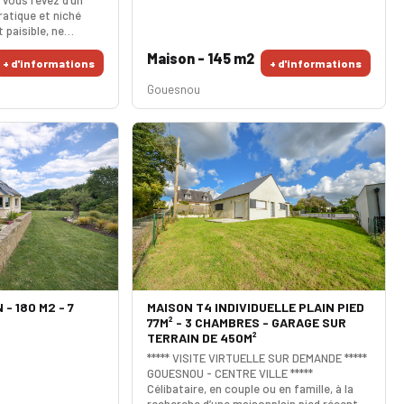
atique et niché
paisible, ne
nez de le trouver !
Maison - 145 m2
ette charmante
+ d'informations
+ d'informations
aura vous séduire
Gouesnou
 une belle pièce de
. Sa cuisine
 aménagée et
ur vos momen
- 180 M2 - 7
MAISON T4 INDIVIDUELLE PLAIN PIED
77M² - 3 CHAMBRES - GARAGE SUR
TERRAIN DE 450M²
***** VISITE VIRTUELLE SUR DEMANDE *****
GOUESNOU - CENTRE VILLE *****
Célibataire, en couple ou en famille, à la