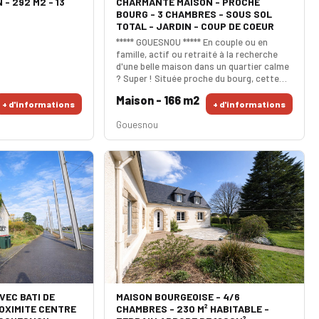
- 292 M2 - 13
CHARMANTE MAISON - PROCHE
BOURG - 3 CHAMBRES - SOUS SOL
TOTAL - JARDIN - COUP DE COEUR
***** GOUESNOU ***** En couple ou en
famille, actif ou retraité à la recherche
d'une belle maison dans un quartier calme
? Super ! Située proche du bourg, cette
pépite recherche de nouveaux
Maison - 166 m2
propriétaires ! Sa pièce de vie de 34m² est
+ d'informations
+ d'informations
spacieuse. La cuisine, semi ouverte sur le
Gouesnou
salon séjour est aménagée et équipée. Au
rez de chaussée toujours, une suite
parentale de 16m² avec salle de bains et
dressing. L'étage est com
VEC BATI DE
MAISON BOURGEOISE - 4/6
ROXIMITE CENTRE
CHAMBRES - 230 M² HABITABLE -