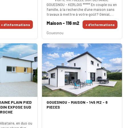
GOUESNOU - KERLOIS ***** En couple ou en
famille, à la recherche d’une maison sans
travaux à mettre à votre goût? Génial,
cette maison de 1997 est faite pour vous !
Maison - 116 m2
Sur un terrain entièrement clos de 550m²,
+ d'informations
+ d'informations
elle vous propose en rez de jardin une
Gouesnou
pièce de vie de 43m² avec sa cuisine
équipée, une chambre pratique avec son
dressing et sa salle d’eau, wc séparé.
L'étage dispose d'
AINE PLAIN PIED
GOUESNOU - MAISON - 145 M2 - 6
RDIN EXPOSE SUD
PIECES
PROCHE
libataire, en duo ou
i vous rêvez d’un