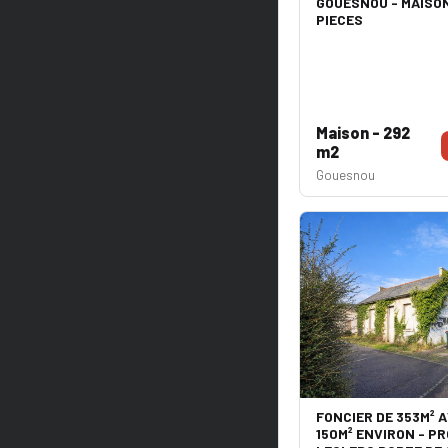
GOUESNOU - MAISON 
PIECES
Maison - 292
m2
Gouesnou
FONCIER DE 353M² A
150M² ENVIRON - P