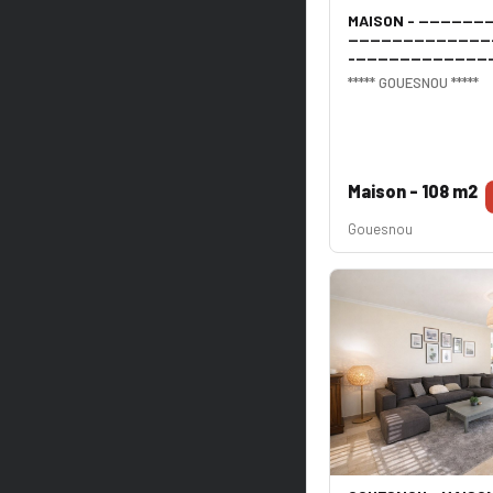
MAISON - ---------------
--------------------------
-------------------------
***** GOUESNOU *****
Maison - 108 m2
Gouesnou