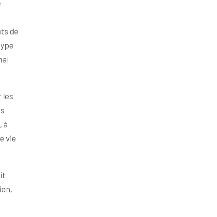
e
nts de
type
mal
 les
es
, à
e vie
it
ion,