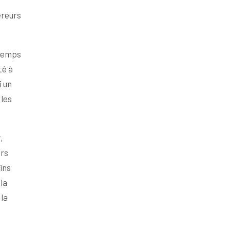
éreurs
 temps
té à
i un
 les
,
urs
ins
la
 la