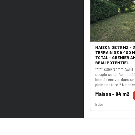
MAISON DE 76 M2 - 
TERRAIN DE 9 400 
TOTAL - GRENIER A
BEAU POTENTIEL -
***** EDERN ***** Actif
couple ou en famille à 
bien à rénover dans un
pleine nature ? Ne cher
à seulement 20 minute
Maison - 84 m2
maison de plain-pied d
accueille dans un vérit
Edern
verdure de 9 400 m², id
amoureux de nature, d
Vous serez immédiatem
quiétude des lieux et le