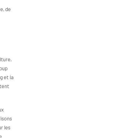
e, de
lture,
coup
g et la
ètent
ux
aisons
r les
e