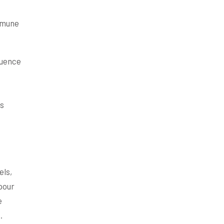
ommune
luence
es
els,
pour
e
.