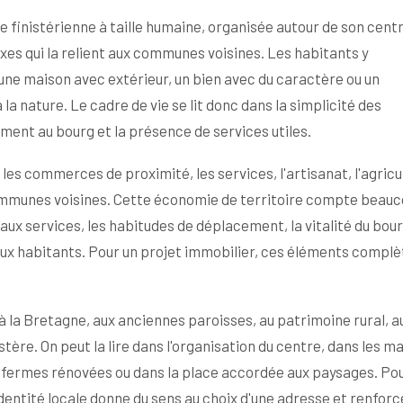
finistérienne à taille humaine, organisée autour de son centr
s qui la relient aux communes voisines. Les habitants y
une maison avec extérieur, un bien avec du caractère ou un
a nature. Le cadre de vie se lit donc dans la simplicité des
ment au bourg et la présence de services utiles.
les commerces de proximité, les services, l'artisanat, l'agricu
 communes voisines. Cette économie de territoire compte beau
 aux services, les habitudes de déplacement, la vitalité du bour
aux habitants. Pour un projet immobilier, ces éléments compl
e à la Bretagne, aux anciennes paroisses, au patrimoine rural, a
stère. On peut la lire dans l'organisation du centre, dans les m
es fermes rénovées ou dans la place accordée aux paysages. Pou
entité locale donne du sens au choix d'une adresse et renforc