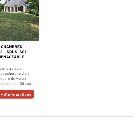
3 CHAMBRES -
M2 - SOUS-SOL
MÉNAGEABLE -
 ou retraité en
la recherche d'un
 cadre de vie en
chez plus ! Située,
s de Quimper, cette
e 76 m² vous
+ d'informations
able écrin de
éal pour les
e calme et d’espace.
ent séduit par la
 for