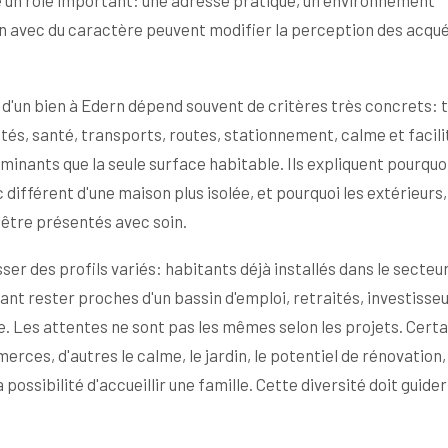
un rôle important: une adresse pratique, un environnement
on avec du caractère peuvent modifier la perception des acqu
 d'un bien à Edern dépend souvent de critères très concrets:
tés, santé, transports, routes, stationnement, calme et facili
minants que la seule surface habitable. Ils expliquent pourquo
 différent d'une maison plus isolée, et pourquoi les extérieurs,
 être présentés avec soin.
er des profils variés: habitants déjà installés dans le secteur
ant rester proches d'un bassin d'emploi, retraités, investisse
e. Les attentes ne sont pas les mêmes selon les projets. Certa
rces, d'autres le calme, le jardin, le potentiel de rénovation, 
possibilité d'accueillir une famille. Cette diversité doit guider