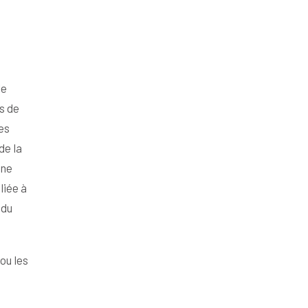
le
s de
es
de la
ine
liée à
 du
ou les