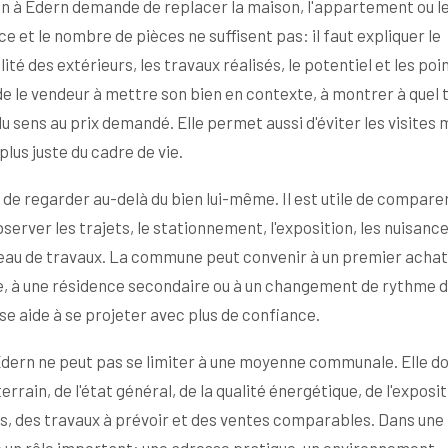
en à Edern demande de replacer la maison, l'appartement ou l
 et le nombre de pièces ne suffisent pas: il faut expliquer le
ité des extérieurs, les travaux réalisés, le potentiel et les poi
de le vendeur à mettre son bien en contexte, à montrer à quel 
u sens au prix demandé. Elle permet aussi d'éviter les visites 
lus juste du cadre de vie.
de regarder au-delà du bien lui-même. Il est utile de comparer
server les trajets, le stationnement, l'exposition, les nuisanc
iveau de travaux. La commune peut convenir à un premier achat
le, à une résidence secondaire ou à un changement de rythme d
ise aide à se projeter avec plus de confiance.
'Edern ne peut pas se limiter à une moyenne communale. Elle do
rrain, de l'état général, de la qualité énergétique, de l'exposit
es, des travaux à prévoir et des ventes comparables. Dans une