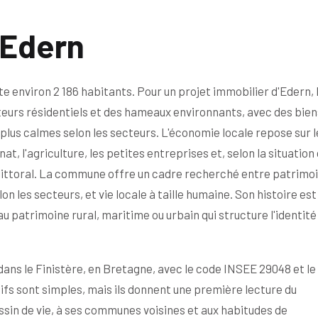
 Edern
 environ 2 186 habitants. Pour un projet immobilier d'Edern, 
teurs résidentiels et des hameaux environnants, avec des bien
plus calmes selon les secteurs. L'économie locale repose sur l
t, l'agriculture, les petites entreprises et, selon la situation 
u littoral. La commune offre un cadre recherché entre patrimo
 les secteurs, et vie locale à taille humaine. Son histoire est 
u patrimoine rural, maritime ou urbain qui structure l'identité
dans le Finistère, en Bretagne, avec le code INSEE 29048 et le 
fs sont simples, mais ils donnent une première lecture du
ssin de vie, à ses communes voisines et aux habitudes de