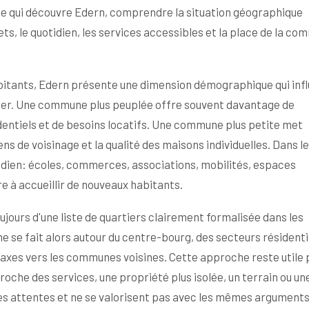
e qui découvre Edern, comprendre la situation géographique
s, le quotidien, les services accessibles et la place de la c
habitants, Edern présente une dimension démographique qui inf
ier. Une commune plus peuplée offre souvent davantage de
entiels et de besoins locatifs. Une commune plus petite met
iens de voisinage et la qualité des maisons individuelles. Dans l
otidien: écoles, commerces, associations, mobilités, espaces
re à accueillir de nouveaux habitants.
ujours d'une liste de quartiers clairement formalisée dans les
 se fait alors autour du centre-bourg, des secteurs résidenti
xes vers les communes voisines. Cette approche reste utile 
oche des services, une propriété plus isolée, un terrain ou un
s attentes et ne se valorisent pas avec les mêmes arguments