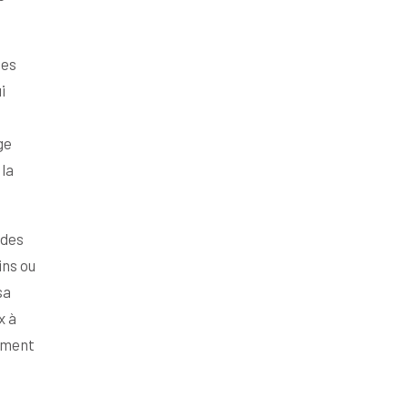
ses
i
ge
la
 des
ins ou
sa
x à
mment