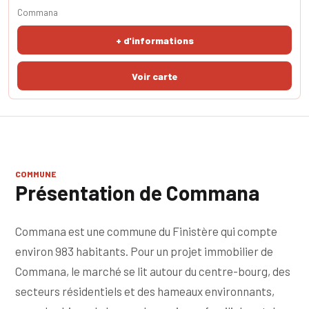
bel espace de vie lumineux de plus de 35 m² avec cuisine ouverte,
Commana
aménagée et équipée un espace salon agréable avec poêle à bois. Le
hall dessert ensuite 3 chambres, une salle de bain fonctionnelle
+ d'informations
avec WC. Enfin la maison di
COMMUNE
Présentation de Commana
Commana est une commune du Finistère qui compte
environ 983 habitants. Pour un projet immobilier de
Commana, le marché se lit autour du centre-bourg, des
secteurs résidentiels et des hameaux environnants,