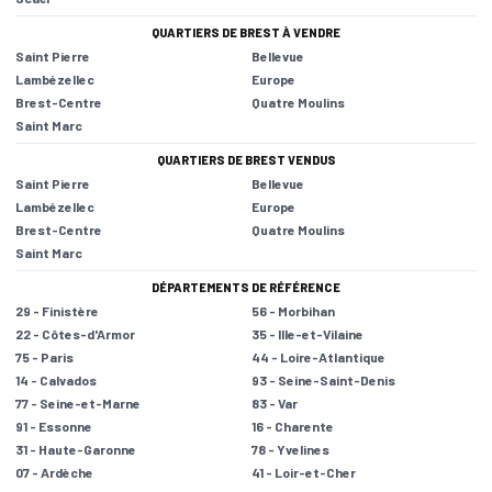
QUARTIERS DE BREST À VENDRE
Saint Pierre
Bellevue
Lambézellec
Europe
Brest-Centre
Quatre Moulins
Saint Marc
QUARTIERS DE BREST VENDUS
Saint Pierre
Bellevue
Lambézellec
Europe
Brest-Centre
Quatre Moulins
Saint Marc
DÉPARTEMENTS DE RÉFÉRENCE
29 - Finistère
56 - Morbihan
22 - Côtes-d'Armor
35 - Ille-et-Vilaine
75 - Paris
44 - Loire-Atlantique
14 - Calvados
93 - Seine-Saint-Denis
77 - Seine-et-Marne
83 - Var
91 - Essonne
16 - Charente
31 - Haute-Garonne
78 - Yvelines
07 - Ardèche
41 - Loir-et-Cher