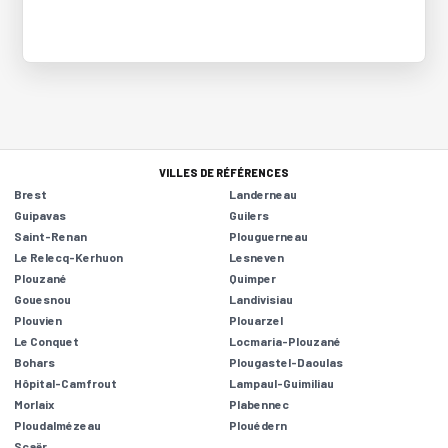
VILLES DE RÉFÉRENCES
Brest
Landerneau
Guipavas
Guilers
Saint-Renan
Plouguerneau
Le Relecq-Kerhuon
Lesneven
Plouzané
Quimper
Gouesnou
Landivisiau
Plouvien
Plouarzel
Le Conquet
Locmaria-Plouzané
Bohars
Plougastel-Daoulas
Hôpital-Camfrout
Lampaul-Guimiliau
Morlaix
Plabennec
Ploudalmézeau
Plouédern
Scaër