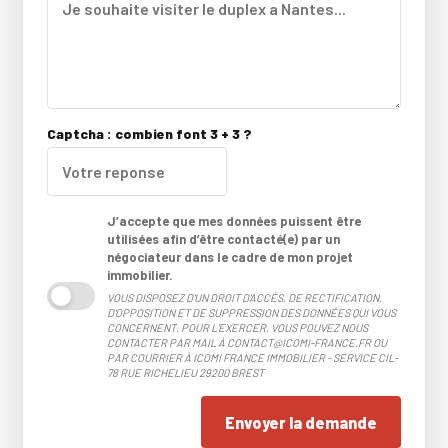
Captcha : combien font 3 + 3 ?
J’accepte que mes données puissent être
utilisées afin d’être contacté(e) par un
négociateur dans le cadre de mon projet
immobilier.
VOUS DISPOSEZ D'UN DROIT D'ACCÈS, DE RECTIFICATION,
D'OPPOSITION ET DE SUPPRESSION DES DONNÉES QUI VOUS
CONCERNENT. POUR L'EXERCER, VOUS POUVEZ NOUS
CONTACTER PAR MAIL À CONTACT@ICOMI-FRANCE.FR OU
PAR COURRIER À ICOMI FRANCE IMMOBILIER - SERVICE CIL-
78 RUE RICHELIEU 29200 BREST
Envoyer la demande