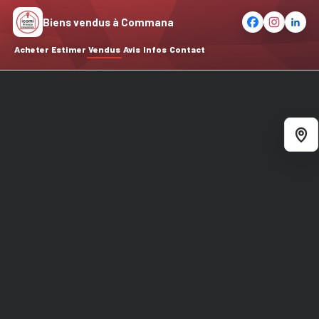
Biens vendus à Commana
Acheter
Estimer
Vendus
Avis
Infos
Contact