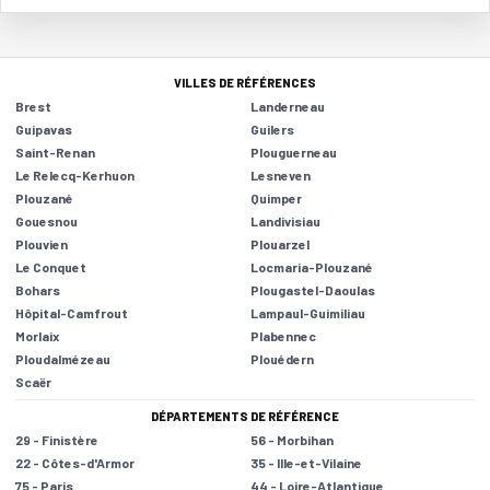
VILLES DE RÉFÉRENCES
Brest
Landerneau
Guipavas
Guilers
Saint-Renan
Plouguerneau
Le Relecq-Kerhuon
Lesneven
Plouzané
Quimper
Gouesnou
Landivisiau
Plouvien
Plouarzel
Le Conquet
Locmaria-Plouzané
Bohars
Plougastel-Daoulas
Hôpital-Camfrout
Lampaul-Guimiliau
Morlaix
Plabennec
Ploudalmézeau
Plouédern
Scaër
DÉPARTEMENTS DE RÉFÉRENCE
29 - Finistère
56 - Morbihan
22 - Côtes-d'Armor
35 - Ille-et-Vilaine
75 - Paris
44 - Loire-Atlantique