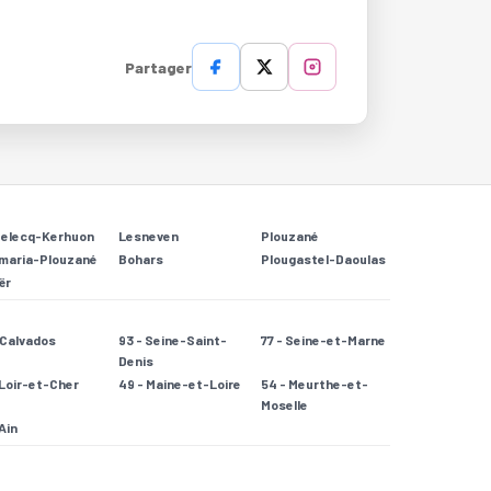
Partager
Relecq-Kerhuon
Lesneven
Plouzané
maria-Plouzané
Bohars
Plougastel-Daoulas
ër
- Calvados
93 - Seine-Saint-
77 - Seine-et-Marne
Denis
 Loir-et-Cher
49 - Maine-et-Loire
54 - Meurthe-et-
Moselle
 Ain