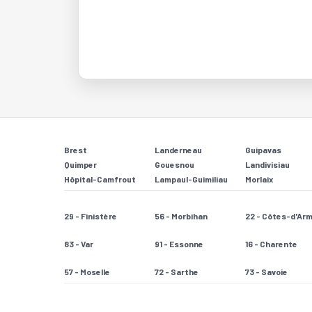
Brest
Landerneau
Guipavas
Quimper
Gouesnou
Landivisiau
Hôpital-Camfrout
Lampaul-Guimiliau
Morlaix
29 - Finistère
56 - Morbihan
22 - Côtes-d'Ar
83 - Var
91 - Essonne
16 - Charente
57 - Moselle
72 - Sarthe
73 - Savoie