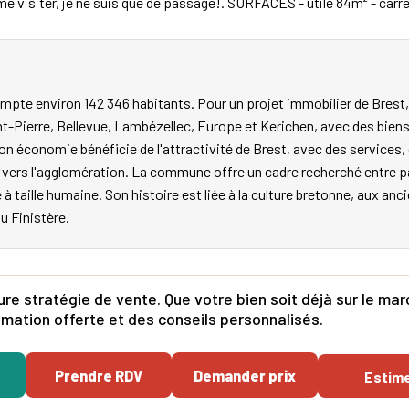
e visiter, je ne suis que de passage!. SURFACES - utile 84m² - carr
mpte environ 142 346 habitants. Pour un projet immobilier de Brest,
nt-Pierre, Bellevue, Lambézellec, Europe et Kerichen, avec des biens
on économie bénéficie de l'attractivité de Brest, avec des service
les vers l'agglomération. La commune offre un cadre recherché entr
e à taille humaine. Son histoire est liée à la culture bretonne, aux an
du Finistère.
re stratégie de vente. Que votre bien soit déjà sur le ma
mation offerte et des conseils personnalisés.
Prendre RDV
Demander prix
Estim