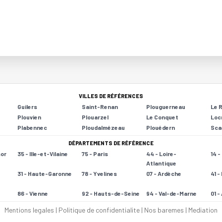
VILLES DE RÉFÉRENCES
Guilers
Saint-Renan
Plouguerneau
Le 
Plouvien
Plouarzel
Le Conquet
Loc
Plabennec
Ploudalmézeau
Plouédern
Sca
DÉPARTEMENTS DE RÉFÉRENCE
mor
35 - Ille-et-Vilaine
75 - Paris
44 - Loire-
14 
Atlantique
31 - Haute-Garonne
78 - Yvelines
07 - Ardèche
41 -
86 - Vienne
92 - Hauts-de-Seine
94 - Val-de-Marne
01 -
Mentions legales
|
Politique de confidentialite
|
Nos baremes
|
Mediation