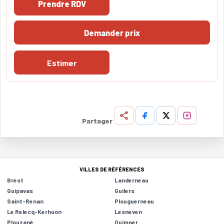
Prendre RDV
Demander prix
Estimer
Partager
VILLES DE RÉFÉRENCES
Brest
Landerneau
Guipavas
Guilers
Saint-Renan
Plouguerneau
Le Relecq-Kerhuon
Lesneven
Plouzané
Quimper