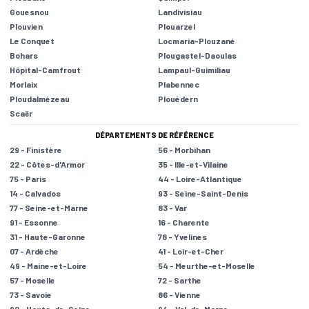
Gouesnou
Landivisiau
Plouvien
Plouarzel
Le Conquet
Locmaria-Plouzané
Bohars
Plougastel-Daoulas
Hôpital-Camfrout
Lampaul-Guimiliau
Morlaix
Plabennec
Ploudalmézeau
Plouédern
Scaër
DÉPARTEMENTS DE RÉFÉRENCE
29 - Finistère
56 - Morbihan
22 - Côtes-d'Armor
35 - Ille-et-Vilaine
75 - Paris
44 - Loire-Atlantique
14 - Calvados
93 - Seine-Saint-Denis
77 - Seine-et-Marne
83 - Var
91 - Essonne
16 - Charente
31 - Haute-Garonne
78 - Yvelines
07 - Ardèche
41 - Loir-et-Cher
49 - Maine-et-Loire
54 - Meurthe-et-Moselle
57 - Moselle
72 - Sarthe
73 - Savoie
86 - Vienne