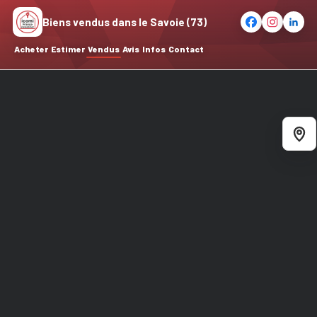
Biens vendus dans le Savoie (73)
Acheter
Estimer
Vendus
Avis
Infos
Contact