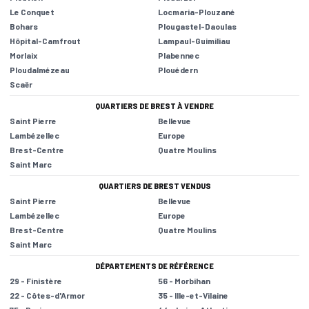
Le Conquet
Locmaria-Plouzané
Bohars
Plougastel-Daoulas
Hôpital-Camfrout
Lampaul-Guimiliau
Morlaix
Plabennec
Ploudalmézeau
Plouédern
Scaër
QUARTIERS DE BREST À VENDRE
Saint Pierre
Bellevue
Lambézellec
Europe
Brest-Centre
Quatre Moulins
Saint Marc
QUARTIERS DE BREST VENDUS
Saint Pierre
Bellevue
Lambézellec
Europe
Brest-Centre
Quatre Moulins
Saint Marc
DÉPARTEMENTS DE RÉFÉRENCE
29 - Finistère
56 - Morbihan
22 - Côtes-d'Armor
35 - Ille-et-Vilaine