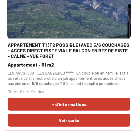
APPARTEMENT T1 (T2 POSSIBLE) AVEC 5/6 COUCHAGES
- ACCES DIRECT PISTE VIA LE BALCON EN REZ DE PISTE
- CALME - VUE FORET
Appartement - 31 m2
LES ARCS 1800 - LES LAUZIERES ***** . En couple ou en famille, actif
ou retraité à la recherche d'un joli appartement avec accès direct
aux pistes et 5/6 couchages ? Génial, cette pépite possède un
super espace de vie avec cuisine us et accès direct aux pistes via le
Bourg-Saint-Maurice
balcon. La salle de bain est très fonctionnelle. Le coin cabine (2/3
couchages) peux être isolé aisément de l'espace jour (3/4
+ d'informations
couchages) La quiétude es