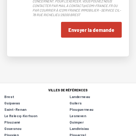
CONCERNENT. POUR L'EXERCER, VOUS POUVEZ NOUS
CONTACTER PAR MAIL À CONTACT@ICOMI-FRANCE.FR OU
PAR COURRIER À ICOMI FRANCE IMMOBILIER - SERVICE CIL-
78 RUE RICHELIEU 29200 BREST
Envoyer la demande
VILLES DE RÉFÉRENCES
Brest
Landerneau
Guipavas
Guilers
Saint-Renan
Plouguerneau
Le Relecq-Kerhuon
Lesneven
Plouzané
Quimper
Gouesnou
Landivisiau
Plouvien
Plouarzel