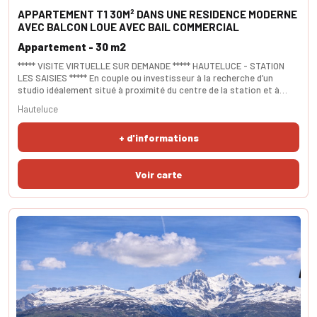
APPARTEMENT T1 30M² DANS UNE RESIDENCE MODERNE
AVEC BALCON LOUE AVEC BAIL COMMERCIAL
Appartement - 30 m2
***** VISITE VIRTUELLE SUR DEMANDE ***** HAUTELUCE - STATION
LES SAISIES ***** En couple ou investisseur à la recherche d’un
studio idéalement situé à proximité du centre de la station et à
quelques mètres des pistes de ski de l'Espace émeraude ? Génial!
Hauteluce
Cette pépite est faite pour vous. Il se compose d'une pièce de vie
avec coin cuisine équipé, un couchage pour deux personnes, ainsi
+ d'informations
que d'une salle d'eau moderne ave