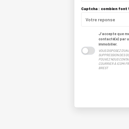
Captcha : combien font 5
J’accepte que mes
contacté(e) par u
immobilier.
VOUS DISPOSEZ D'UN 
SUPPRESSION DES DO
POUVEZ NOUS CONTA
COURRIER À ICOMI FR
BREST