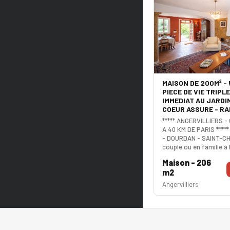
MAISON DE 200M² -
PIECE DE VIE TRIPL
IMMEDIAT AU JARDIN
COEUR ASSURE - RA
***** ANGERVILLIERS - 
A 40 KM DE PARIS ***
- DOURDAN - SAINT-CH
couple ou en famille à
belle propriété de car
Maison - 206
jardin arboré au calme 
m2
pépite dispose d'un esp
comprenant un salon i
Angervilliers
cheminée très design,
agréable et une cuisin
L'accès à la terrasse 