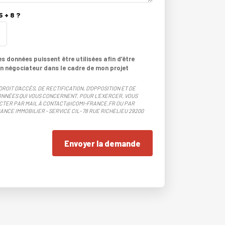
 + 8 ?
 données puissent être utilisées afin d’être
n négociateur dans le cadre de mon projet
DROIT D'ACCÈS, DE RECTIFICATION, D'OPPOSITION ET DE
NNÉES QUI VOUS CONCERNENT. POUR L'EXERCER, VOUS
CTER PAR MAIL À CONTACT@ICOMI-FRANCE.FR OU PAR
ANCE IMMOBILIER - SERVICE CIL- 78 RUE RICHELIEU 29200
Envoyer la demande