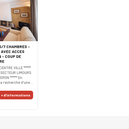
 5/7 CHAMBRES -
E AVEC ACCES
 - COUP DE
RE
CENTRE VILLE *****
** SECTEUR LIMOURS
ERON ***** En
 la recherche d'une
actère avec un grand
? Génial ! Cette
+ d'informations
ace de vie triple
ntime avec une
 une réception
e authentique.
exposée s