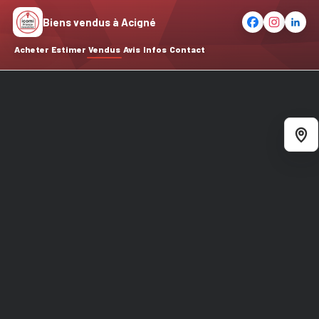
Biens vendus à Acigné
Acheter
Estimer
Vendus
Avis
Infos
Contact