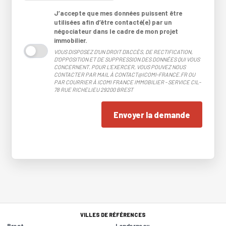
J’accepte que mes données puissent être
utilisées afin d’être contacté(e) par un
négociateur dans le cadre de mon projet
immobilier.
VOUS DISPOSEZ D'UN DROIT D'ACCÈS, DE RECTIFICATION,
D'OPPOSITION ET DE SUPPRESSION DES DONNÉES QUI VOUS
CONCERNENT. POUR L'EXERCER, VOUS POUVEZ NOUS
CONTACTER PAR MAIL À CONTACT@ICOMI-FRANCE.FR OU
PAR COURRIER À ICOMI FRANCE IMMOBILIER - SERVICE CIL-
78 RUE RICHELIEU 29200 BREST
Envoyer la demande
VILLES DE RÉFÉRENCES
Brest
Landerneau