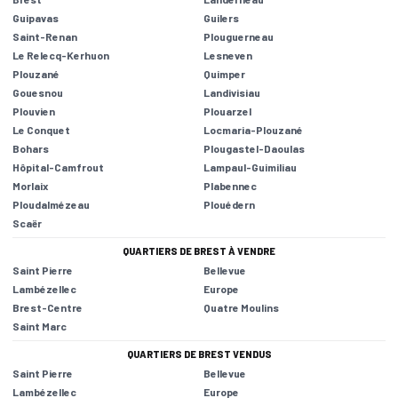
Guipavas
Guilers
Saint-Renan
Plouguerneau
Le Relecq-Kerhuon
Lesneven
Plouzané
Quimper
Gouesnou
Landivisiau
Plouvien
Plouarzel
Le Conquet
Locmaria-Plouzané
Bohars
Plougastel-Daoulas
Hôpital-Camfrout
Lampaul-Guimiliau
Morlaix
Plabennec
Ploudalmézeau
Plouédern
Scaër
QUARTIERS DE BREST À VENDRE
Saint Pierre
Bellevue
Lambézellec
Europe
Brest-Centre
Quatre Moulins
Saint Marc
QUARTIERS DE BREST VENDUS
Saint Pierre
Bellevue
Lambézellec
Europe