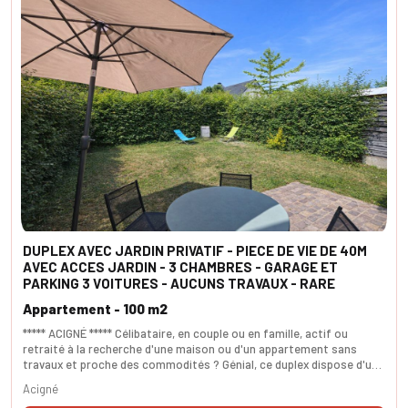
DUPLEX AVEC JARDIN PRIVATIF - PIECE DE VIE DE 40M
AVEC ACCES JARDIN - 3 CHAMBRES - GARAGE ET
PARKING 3 VOITURES - AUCUNS TRAVAUX - RARE
Appartement - 100 m2
***** ACIGNÉ ***** Célibataire, en couple ou en famille, actif ou
retraité à la recherche d'une maison ou d'un appartement sans
travaux et proche des commodités ? Génial, ce duplex dispose d'un
espace de vie comprenant une cuisine très tendance et un salon-
Acigné
séjour intime. L'accès à la terrasse et au jardin est immédiat via une